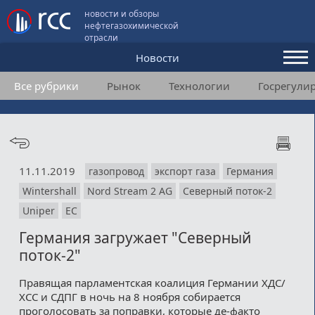
новости и обзоры
нефтегазохимической
отрасли
Новости
Все рубрики
Рынок
Технологии
Госрегули
Аналитика и мнения
Конференции
Видео
11.11.2019
газопровод
экспорт газа
Германия
Подписка
Wintershall
Nord Stream 2 AG
Северный поток-2
Uniper
ЕС
Пользовательское соглашение
Германия загружает "Северный
поток-2"
Медиакит
Правящая парламентская коалиция Германии ХДС/
Контакты
ХСС и СДПГ в ночь на 8 ноября собирается
проголосовать за поправки, которые де-факто