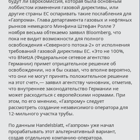
будут ли Еврокомиссия, которая была основным
лоббистом изменения газовой директивы, или
другие страны ЕС оспаривать такие послабления для
«Газпрома». Глава департамента газовых и нефтяных
рынков немецкого Минфина Штефан Ролле 7
ноября весьма обтекаемо заявил Bloomberg, что
пока не видит возможности для полного
освобождения «Северного потока-2» от исполнения
требований газовой директивы ЕС. «Это не 100%,
что BNetzA (Федеральное сетевое агентство
Германии) примет отрицательное решение об
освобождении, но я бы сказал, что вполне вероятно,
что они не могут принять положительное решение
на этот счет»,— заявил агентству чиновник, отметив,
что внутреннее законодательство Германии не
может расходиться с европейскими нормами. При
этом, по его мнению, «Газпрому» следует
рассмотреть создание независимого оператора для
12-мильного участка трубы.
По данным Handelsblatt, «Газпром» уже начал
прорабатывать этот альтернативный вариант,
создав отдельную компанию-оператора.