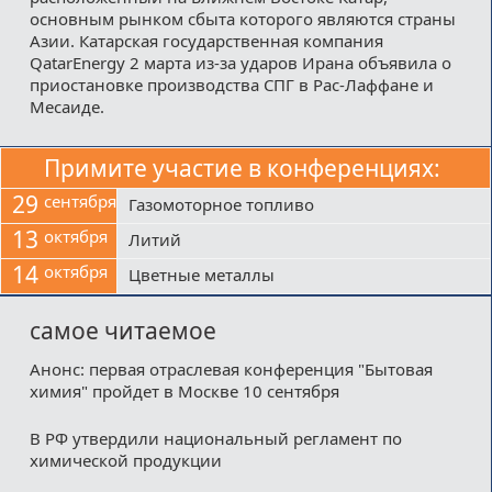
основным рынком сбыта которого являются страны
Азии. Катарская государственная компания
QatarEnergy 2 марта из-за ударов Ирана объявила о
приостановке производства СПГ в Рас-Лаффане и
Месаиде.
Примите участие в конференциях:
29
сентября
Газомоторное топливо
13
октября
Литий
14
октября
Цветные металлы
самое читаемое
Анонс: первая отраслевая конференция "Бытовая
химия" пройдет в Москве 10 сентября
В РФ утвердили национальный регламент по
химической продукции