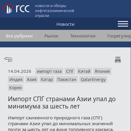
новости и обзоры
нефтегазохимической
отрасли
Новости
Все рубрики
Рынок
Технологии
Госрегули
Аналитика и мнения
Конференции
Видео
14.04.2026
импорт газа
СПГ
Китай
Япония
Подписка
Индия
Азия
Катар
Пакистан
QatarEnergy
Корея
Пользовательское соглашение
Импорт СПГ странами Азии упал до
минимума за шесть лет
Медиакит
Импорт сжиженного природного газа (СПГ)
Контакты
странами Азии упал до минимальных значений
почти за шесть лет на фоне топливного кризиса,