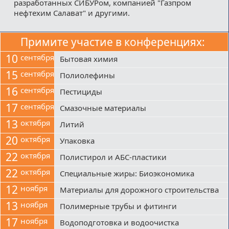
разработанных СИБУРом, компанией "Газпром
нефтехим Салават" и другими.
Примите участие в конференциях:
10
сентября
Бытовая химия
15
сентября
Полиолефины
16
сентября
Пестициды
17
сентября
Смазочные материалы
13
октября
Литий
20
октября
Упаковка
22
октября
Полистирол и АБС-пластики
22
октября
Специальные жиры: Биоэкономика
12
ноября
Материалы для дорожного строительства
13
ноября
Полимерные трубы и фитинги
17
ноября
Водоподготовка и водоочистка