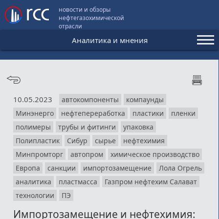
новости и обзоры
нефтегазохимической
отрасли
Аналитика и мнения
Аналитика и мнения
Конференции
10.05.2023
автокомпоненты
компаунды
Видео
Минэнерго
нефтепереработка
пластики
пленки
Подписка
полимеры
трубы и фитинги
упаковка
Полипластик
Сибур
сырье
нефтехимия
Минпромторг
автопром
химическое производство
Пользовательское соглашение
Европа
санкции
импортозамещение
Лола Огрель
Медиакит
аналитика
пластмасса
Газпром нефтехим Салават
технологии
ПЭ
Контакты
Импортозамещение и нефтехимия: