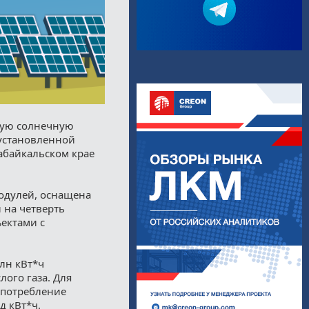
кую солнечную
установленной
абайкальском крае
одулей, оснащена
 на четверть
ектами с
млн кВт*ч
лого газа. Для
. потребление
д кВт*ч.