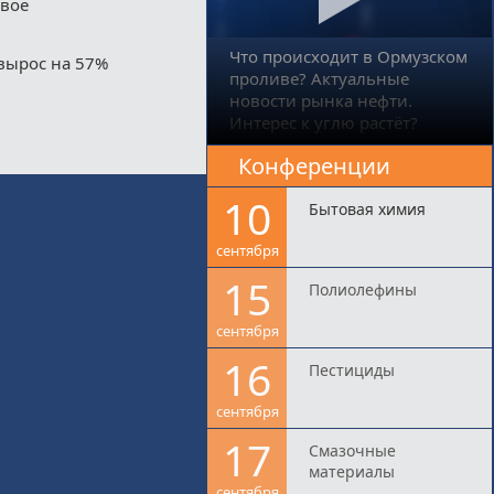
двое
Что происходит в Ормузском
вырос на 57%
проливе? Актуальные
новости рынка нефти.
Интерес к углю растёт?
Конференции
10
Бытовая химия
сентября
15
Полиолефины
сентября
16
Пестициды
сентября
17
Смазочные
материалы
сентября