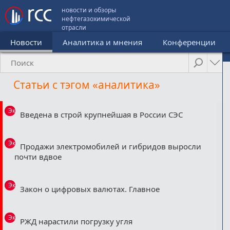
новости и обзоры
нефтегазохимической
отрасли
Новости
Аналитика и мнения
Конференции
Статьи с тэгом «аналитика»
Эксклюзив
Введена в строй крупнейшая в России СЭС
Эксклюзив
Продажи электромобилей и гибридов выросли
почти вдвое
Эксклюзив
Закон о цифровых валютах. Главное
Эксклюзив
РЖД нарастили погрузку угля