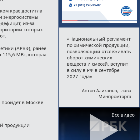
ком крае достигла
ти энергосистемы
дефицит, из-за
ерритории которых
ют.
«Национальный регламент
по химической продукции,
тики (АРВЭ), ранее
позволяющий отслеживать
115,6 МВт, которая
оборот химических
веществ и смесей, вступит
в силу в РФ в сентябре
2027 года»
Антон Алиханов, глава
Минпромторга
 пройдет в Москве
Все видео
ой продукции