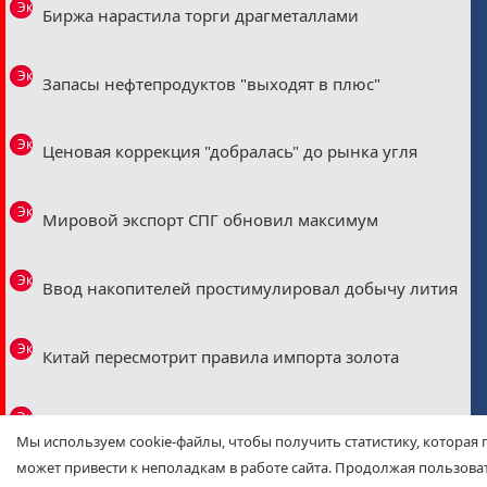
Эксклюзив
Биржа нарастила торги драгметаллами
Эксклюзив
Запасы нефтепродуктов "выходят в плюс"
Эксклюзив
Ценовая коррекция "добралась" до рынка угля
Эксклюзив
Мировой экспорт СПГ обновил максимум
Эксклюзив
Ввод накопителей простимулировал добычу лития
Эксклюзив
Китай пересмотрит правила импорта золота
Эксклюзив
Демпфер: регуляторные изменения
Мы используем cookie-файлы, чтобы получить статистику, которая 
может привести к неполадкам в работе сайта. Продолжая пользоват
Эксклюзив