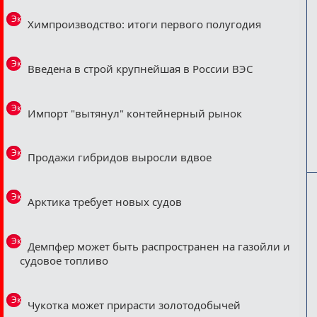
Эксклюзив
Химпроизводство: итоги первого полугодия
Эксклюзив
Введена в строй крупнейшая в России ВЭС
Эксклюзив
Импорт "вытянул" контейнерный рынок
Эксклюзив
Продажи гибридов выросли вдвое
Эксклюзив
Арктика требует новых судов
Эксклюзив
Демпфер может быть распространен на газойли и
судовое топливо
Эксклюзив
Чукотка может прирасти золотодобычей