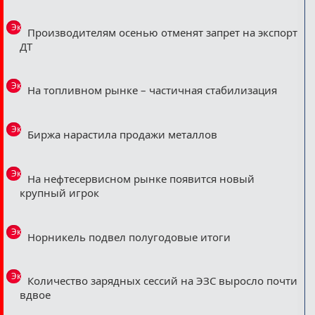
Эксклюзив
Производителям осенью отменят запрет на экспорт
ДТ
Эксклюзив
На топливном рынке – частичная стабилизация
Эксклюзив
Биржа нарастила продажи металлов
Эксклюзив
На нефтесервисном рынке появится новый
крупный игрок
Эксклюзив
Норникель подвел полугодовые итоги
Эксклюзив
Количество зарядных сессий на ЭЗС выросло почти
вдвое