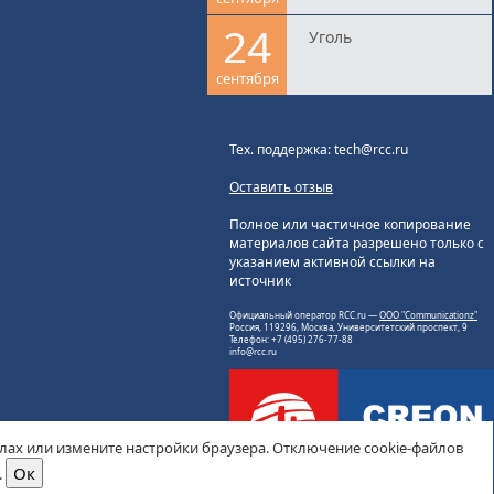
24
Уголь
сентября
Тех. поддержка: tech@rcc.ru
Оставить отзыв
Полное или частичное копирование
материалов сайта разрешено только с
указанием активной ссылки на
источник
Официальный оператор RCC.ru —
ООО "Communicationz"
Россия, 119296, Москва, Университетский проспект, 9
Телефон: +7 (495) 276-77-88
info@rcc.ru
йлах или измените настройки браузера. Отключение cookie-файлов
.