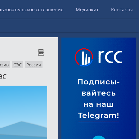
льзовательское соглашение
Медиакит
Контакты
юзив
СЭС
Россия
ЭС