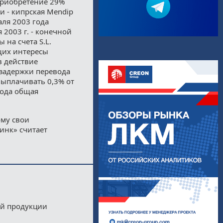
приобретение 29%
и - кипрская Mendip
аля 2003 года
 2003 г. - конечной
 на счета S.L.
ющих интересы
в действие
 задержки перевода
выплачивать 0,3% от
года общая
ому свои
инк» считает
ой продукции