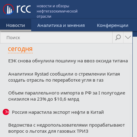
новости и обзоры
нефтегазохимической
отрасли
Новости
Аналитика и мнения
Конференции
сегодня
ЕЭК снова обнулила пошлину на ввоз оксида титана
Аналитики Rystad сообщили о стремлении Китая
создать отрасль по переработке угля в газ
Объем параллельного импорта в РФ за I полугодие
снизился на 23% до $10,6 млрд
Россия нарастила экспорт нефти в Китай
Эксклюзив
Ведомства с недропользователями прорабатывают
вопрос о льготах для газовых ТРИЗ