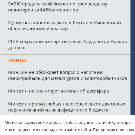
SABIC продала свой бизнес по производству
полимеров за $450 миллионов
Путин постановил создать в Якутии и Смоленской
области алмазный кластер
США сократили импорт нефти из Саудовской Аравии
до нуля
вчера
Минфин не обсуждает вопрос о налоге на
сверхприбыль для металлургов и золотодобытчиков
Минфин не планирует изменений демпфера
Минфин против любых налоговых льгот для малых
нефтекомпаний из-за дефицитного бюджета
Соглашение о свободной торговле между ЕАЭС и
Мы используем cookie-файлы, чтобы получить статистику, которая 
ОАЭ вступит в силу с 6 октября
может привести к неполадкам в работе сайта. Продолжая пользоват