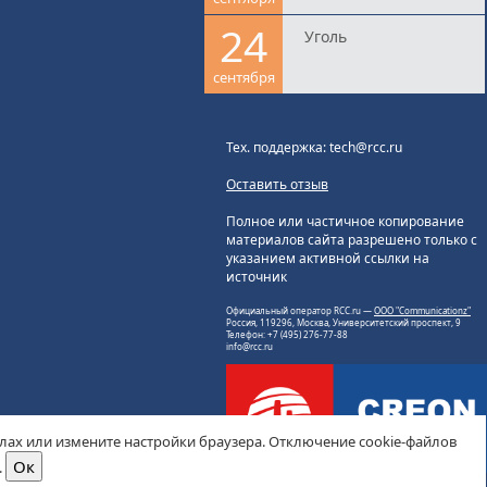
24
Уголь
сентября
Тех. поддержка: tech@rcc.ru
Оставить отзыв
Полное или частичное копирование
материалов сайта разрешено только с
указанием активной ссылки на
источник
Официальный оператор RCC.ru —
ООО "Communicationz"
Россия, 119296, Москва, Университетский проспект, 9
Телефон: +7 (495) 276-77-88
info@rcc.ru
йлах или измените настройки браузера. Отключение cookie-файлов
.