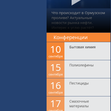
Что происходит в Ормузском
проливе? Актуальные
новости рынка нефти.
Интерес к углю растёт?
Конференции
10
Бытовая химия
сентября
15
Полиолефины
сентября
16
Пестициды
сентября
17
Смазочные
материалы
сентября