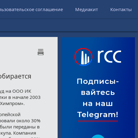
льзовательское соглашение
Медиакит
Контакты
обирается
суд на ООО ИК
лки в начале 2003
«Химпром».
ропейской
ровали около 30%
 были переданы в
купа. Компания