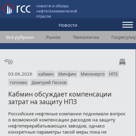
новости и обзоры
нефтегазохимической
отрасли
Новости
Все рубрики
Рынок
Технологии
Госрегули
Аналитика и мнения
Конференции
Видео
03.06.2026
кабмин
Минфин
Минэнерго
НПЗ
Подписка
топливо
Дмитрий Песков
Кабмин обсуждает компенсации
Пользовательское соглашение
затрат на защиту НПЗ
Медиакит
Российские нефтяные компании поднимали вопрос
о возможной компенсации расходов на защиту
Контакты
нефтеперерабатывающих заводов, однако
конкретные параметры такой меры пока не