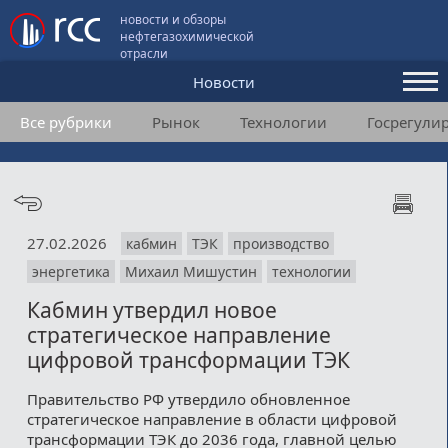
новости и обзоры
нефтегазохимической
отрасли
Новости
Все рубрики
Рынок
Технологии
Госрегули
Аналитика и мнения
Конференции
Видео
27.02.2026
кабмин
ТЭК
производство
Подписка
энергетика
Михаил Мишустин
технологии
Кабмин утвердил новое
Пользовательское соглашение
стратегическое направление
цифровой трансформации ТЭК
Медиакит
Правительство РФ утвердило обновленное
Контакты
стратегическое направление в области цифровой
трансформации ТЭК до 2036 года, главной целью