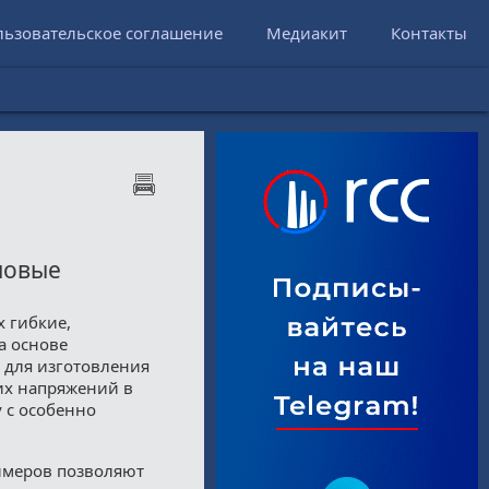
льзовательское соглашение
Медиакит
Контакты
 новые
х гибкие,
а основе
 для изготовления
их напряжений в
у с особенно
имеров позволяют