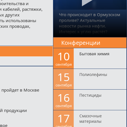
роительства и
 кабелей, растяжки,
Что происходит в Ормузском
ых других
проливе? Актуальные
ыть использованы
новости рынка нефти.
ких проводах,
Интерес к углю растёт?
Конференции
10
Бытовая химия
сентября
15
Полиолефины
сентября
 пройдет в Москве
16
Пестициды
сентября
ой продукции
17
Смазочные
материалы
двое
сентября