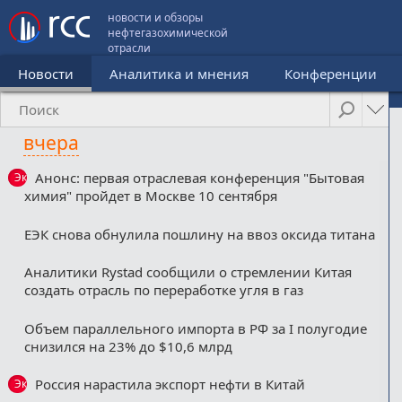
новости и обзоры
нефтегазохимической
отрасли
Новости
Аналитика и мнения
Конференции
вчера
Анонс: первая отраслевая конференция "Бытовая
Эксклюзив
химия" пройдет в Москве 10 сентября
ЕЭК снова обнулила пошлину на ввоз оксида титана
Аналитики Rystad сообщили о стремлении Китая
создать отрасль по переработке угля в газ
Объем параллельного импорта в РФ за I полугодие
снизился на 23% до $10,6 млрд
Россия нарастила экспорт нефти в Китай
Эксклюзив