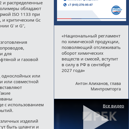
2 и распределенные
полимеры обладают
ормой ISO 1133 при
н, и критическим Gc
ии G' и G'',
«Национальный регламент
по химической продукции,
изготовления
позволяющий отслеживать
опроводов,
оборот химических
и для
веществ и смесей, вступит
ефтяной и газовой
в силу в РФ в сентябре
2027 года»
 однослойных или
ии или совместной
Антон Алиханов, глава
 вставляют
Минпромторга
Такие
ованы
де с использованием
Все видео
рытий.
азличных изделий
гут быть шланги и