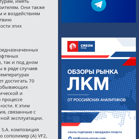
турам, иметь
рителям. Они также
м и воздействиям
ствию
ости этих
предназначенных
нефтяных
 так и под дном
 в ряде случаев
температурах
т достигать 70
добывающих
мической и
 процессе
ности. К этим
ия, связанные с
нной эксплуатации.
 S.A. композиция
 сополимер (A) VF2,