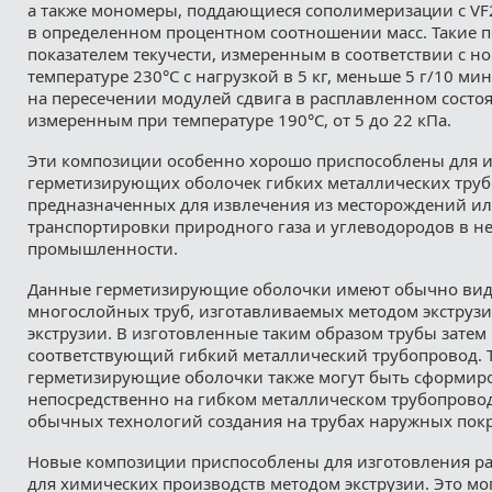
а также мономеры, поддающиеся сополимеризации с VF
в определенном процентном соотношении масс. Такие 
показателем текучести, измеренным в соответствии с н
температуре 230°С с нагрузкой в 5 кг, меньше 5 г/10 ми
на пересечении модулей сдвига в расплавленном состоян
измеренным при температуре 190°С, от 5 до 22 кПа.
Эти композиции особенно хорошо приспособлены для 
герметизирующих оболочек гибких металлических труб
предназначенных для извлечения из месторождений ил
транспортировки природного газа и углеводородов в н
промышленности.
Данные герметизирующие оболочки имеют обычно вид
многослойных труб, изготавливаемых методом экструз
экструзии. В изготовленные таким образом трубы затем
соответствующий гибкий металлический трубопровод. 
герметизирующие оболочки также могут быть сформир
непосредственно на гибком металлическом трубопрово
обычных технологий создания на трубах наружных пок
Новые композиции приспособлены для изготовления р
для химических производств методом экструзии. Это мо