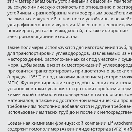
этим материалам быть устойчивыми к высоким темпера
высокую химическую стойкость по отношению к раство
устойчивы к разнообразным атмосферным воздействия
различных излучений, в частности устойчивы к воздей
ультрафиолетового излучения. Известно о непроницаем
полимеров для газов и жидкостей, а также их хорошие
электроизоляционные свойства.
Такие полимеры используются для изготовления труб, 
для транспортировки углеводородов, извлекаемых из 
месторождений, расположенных как под участками суши,
моря. Добываемые из этих месторождений углеводороды
приходится транспортировать при достаточно высоких 
(порядка 135°С) и под высоким давлением (которое може
МПа). Функционирование нефтедобывающих или газо
установок в таких условиях остро ставит проблемы тер
химической стойкости используемых в технологическом
материалов, а также их достаточной механической проч
требованиям постоянно добавляются и другие требован
использованием таких труб до и после их непосредстве
Созданная химиками французской компании Elf Atochem
содержит гомополимер (А) винилиденфторида (VF2) либо