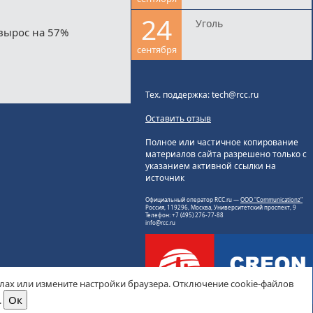
24
Уголь
вырос на 57%
сентября
Тех. поддержка: tech@rcc.ru
Оставить отзыв
Полное или частичное копирование
материалов сайта разрешено только с
указанием активной ссылки на
источник
Официальный оператор RCC.ru —
ООО "Communicationz"
Россия, 119296, Москва, Университетский проспект, 9
Телефон: +7 (495) 276-77-88
info@rcc.ru
йлах или измените настройки браузера. Отключение cookie-файлов
.