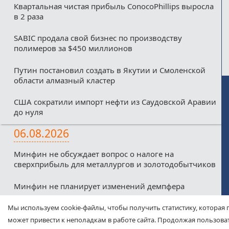
Квартальная чистая прибыль ConocoPhillips выросла
в 2 раза
SABIC продала свой бизнес по производству
полимеров за $450 миллионов
Путин постановил создать в Якутии и Смоленской
области алмазный кластер
США сократили импорт нефти из Саудовской Аравии
до нуля
06.08.2026
Минфин не обсуждает вопрос о налоге на
сверхприбыль для металлургов и золотодобытчиков
Минфин не планирует изменений демпфера
Минфин против любых налоговых льгот для малых
Мы используем cookie-файлы, чтобы получить статистику, которая 
нефтекомпаний из-за дефицитного бюджета
может привести к неполадкам в работе сайта. Продолжая пользоват