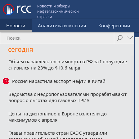
новости и обзоры
нефтегазохимической
отрасли
Новости
Аналитика и мнения
Конференции
сегодня
Объем параллельного импорта в РФ за I полугодие
снизился на 23% до $10,6 млрд
Россия нарастила экспорт нефти в Китай
Эксклюзив
Ведомства с недропользователями прорабатывают
вопрос о льготах для газовых ТРИЗ
Цены на дизтопливо в Европе взлетели до
максимумов с апреля
Главы правительств стран ЕАЭС утвердили