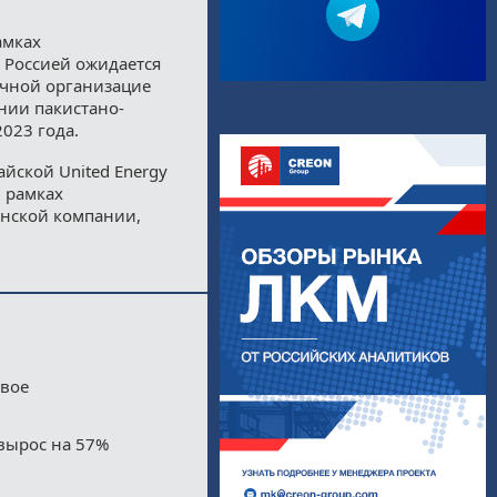
амках
 Россией ожидается
почной организацие
ании пакистано-
023 года.
айской United Energy
в рамках
нской компании,
двое
вырос на 57%