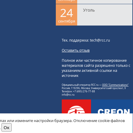
24
Уголь
сентября
Тех. поддержка: tech@rcc.ru
Оставить отзыв
Полное или частичное копирование
материалов сайта разрешено только с
указанием активной ссылки на
источник
Официальный оператор RCC.ru —
ООО "Communicationz"
Россия, 119296, Москва, Университетский проспект, 9
Телефон: +7 (495) 276-77-88
info@rcc.ru
йлах или измените настройки браузера. Отключение cookie-файлов
.