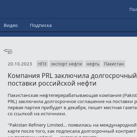
По
Видео
Подписка
20.10.2023
НПЗ
экспорт нефти
нефть
Пакистан
Компания PRL заключила долгосрочный 
поставки российской нефти
Пакистанская нефтеперерабатывающая компания (Pakistan
PRL) заключила долгосрочное соглашение на поставки 
первая партия прибудет в декабре, пишет местная газета 
со ссылкой на источники.
"Pakistan Refinery Limited… появилась на международно
карте после того, как подписала долгосрочный контракт
на поставки нефти", — сказано в тексте.