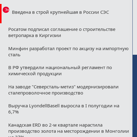
Эксклюзив
Введена в строй крупнейшая в России СЭС
Росатом подписал соглашение о строительстве
ветропарка в Киргизии
Минфин разработал проект по акцизу на импортную
сталь
В РФ утвердили национальный регламент по
химической продукции
На заводе "Северсталь-метиз" модернизировали
сталепроволочное производство
Выручка LyondellBasell выросла в I полугодии на
6,7%
Канадская ERD во 2-м квартале нарастила
производство золота на месторождении в Монголии
на 37%