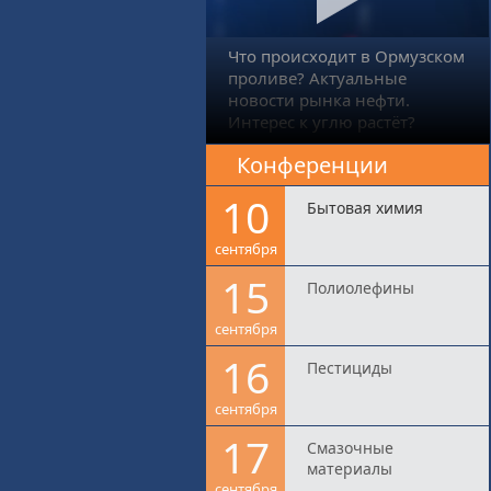
Что происходит в Ормузском
проливе? Актуальные
новости рынка нефти.
Интерес к углю растёт?
Конференции
10
Бытовая химия
сентября
15
Полиолефины
сентября
16
Пестициды
сентября
17
Смазочные
материалы
сентября