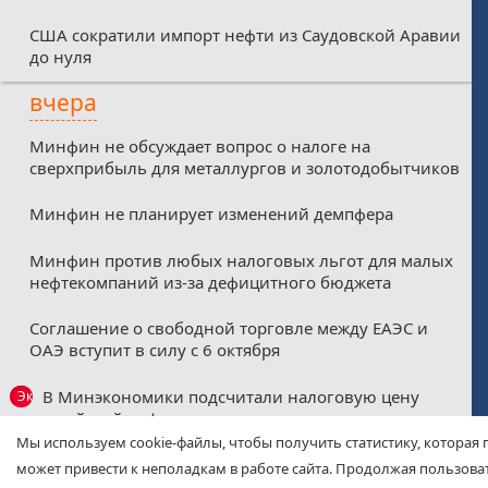
США сократили импорт нефти из Саудовской Аравии
до нуля
вчера
Минфин не обсуждает вопрос о налоге на
сверхприбыль для металлургов и золотодобытчиков
Минфин не планирует изменений демпфера
Минфин против любых налоговых льгот для малых
нефтекомпаний из-за дефицитного бюджета
Соглашение о свободной торговле между ЕАЭС и
ОАЭ вступит в силу с 6 октября
В Минэкономики подсчитали налоговую цену
Эксклюзив
российской нефти
Мы используем cookie-файлы, чтобы получить статистику, которая 
Глава Минэкономразвития назвал ситуацию на
может привести к неполадкам в работе сайта. Продолжая пользоват
топливном рынке значимой для макропрогноза по