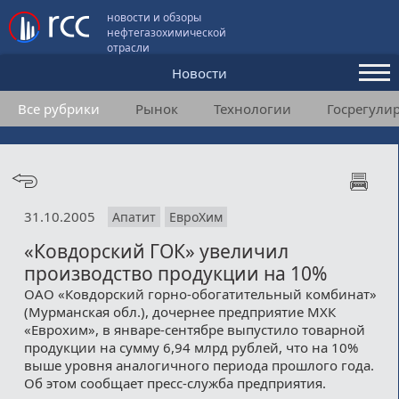
новости и обзоры
нефтегазохимической
отрасли
Новости
Все рубрики
Рынок
Технологии
Госрегули
Аналитика и мнения
Конференции
Видео
31.10.2005
Апатит
ЕвроХим
Подписка
«Ковдорский ГОК» увеличил
производство продукции на 10%
Пользовательское соглашение
ОАО «Ковдорский горно-обогатительный комбинат»
(Мурманская обл.), дочернее предприятие МХК
Медиакит
«Еврохим», в январе-сентябре выпустило товарной
продукции на сумму 6,94 млрд рублей, что на 10%
Контакты
выше уровня аналогичного периода прошлого года.
Об этом сообщает пресс-служба предприятия.