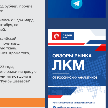
рд рублей, прочие
ей.
лись с 17,94 млрд
нтября, по
лей.
оссийской
, полиамид,
ую ткань,
ния. Кроме того,
23 года,
 его семьи напрямую
они имеют доли в
"Куйбышевазота",