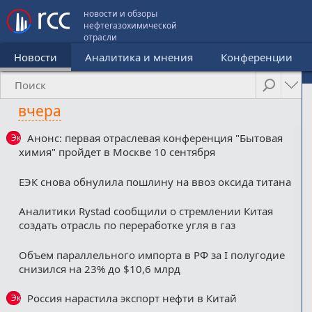
новости и обзоры
нефтегазохимической
отрасли
Новости
Аналитика и мнения
Конференции
вчера
Анонс: первая отраслевая конференция "Бытовая
Эксклюзив
химия" пройдет в Москве 10 сентября
ЕЭК снова обнулила пошлину на ввоз оксида титана
Аналитики Rystad сообщили о стремлении Китая
создать отрасль по переработке угля в газ
Объем параллельного импорта в РФ за I полугодие
снизился на 23% до $10,6 млрд
Россия нарастила экспорт нефти в Китай
Эксклюзив