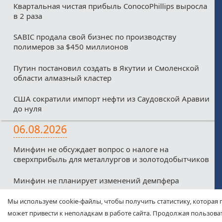
Квартальная чистая прибыль ConocoPhillips выросла
в 2 раза
SABIC продала свой бизнес по производству
полимеров за $450 миллионов
Путин постановил создать в Якутии и Смоленской
области алмазный кластер
США сократили импорт нефти из Саудовской Аравии
до нуля
06.08.2026
Минфин не обсуждает вопрос о налоге на
сверхприбыль для металлургов и золотодобытчиков
Минфин не планирует изменений демпфера
Минфин против любых налоговых льгот для малых
Мы используем cookie-файлы, чтобы получить статистику, которая 
нефтекомпаний из-за дефицитного бюджета
может привести к неполадкам в работе сайта. Продолжая пользоват