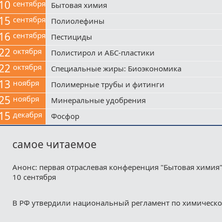
10
сентября
Бытовая химия
15
сентября
Полиолефины
16
сентября
Пестициды
22
октября
Полистирол и АБС-пластики
22
октября
Специальные жиры: Биоэкономика
13
ноября
Полимерные трубы и фитинги
25
ноября
Минеральные удобрения
15
декабря
Фосфор
самое читаемое
Анонс: первая отраслевая конференция "Бытовая химия"
10 сентября
В РФ утвердили национальный регламент по химическ