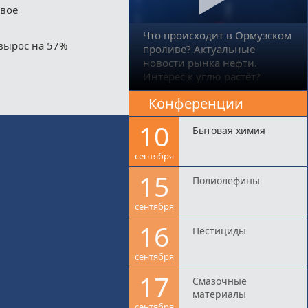
двое
Что происходит в Ормузском
вырос на 57%
проливе? Актуальные
новости рынка нефти.
Интерес к углю растёт?
Конференции
10
Бытовая химия
сентября
15
Полиолефины
сентября
16
Пестициды
сентября
17
Смазочные
материалы
сентября