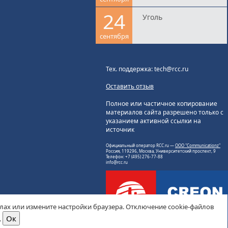
24
Уголь
сентября
Тех. поддержка: tech@rcc.ru
Оставить отзыв
Полное или частичное копирование
материалов сайта разрешено только с
указанием активной ссылки на
источник
Официальный оператор RCC.ru —
ООО "Communicationz"
Россия, 119296, Москва, Университетский проспект, 9
Телефон: +7 (495) 276-77-88
info@rcc.ru
йлах или измените настройки браузера. Отключение cookie-файлов
.