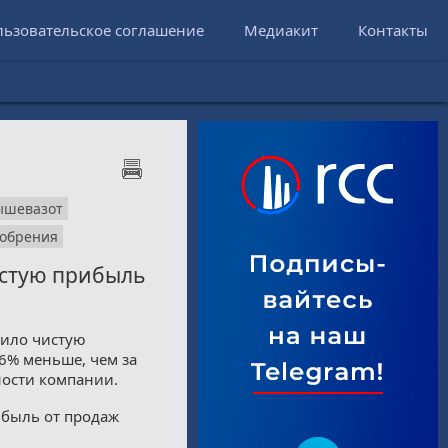
льзовательское соглашение
Медиакит
Контакты
ышевазот
обрения
истую прибыль
чило чистую
,6% меньше, чем за
ности компании.
ибыль от продаж