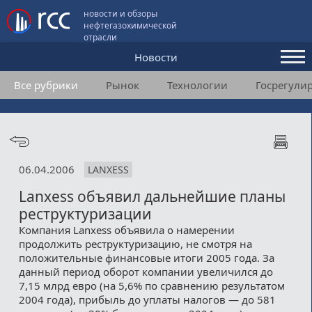
новости и обзоры
нефтегазохимической
отрасли
Новости
Все рубрики
Рынок
Технологии
Госрегули
Аналитика и мнения
Конференции
Видео
06.04.2006
LANXESS
Подписка
Lanxess объявил дальнейшие планы
реструктуризации
Пользовательское соглашение
Компания Lanxess объявила о намерении
продолжить реструктуризацию, не смотря на
Медиакит
положительные финансовые итоги 2005 года. За
данный период оборот компании увеличился до
Контакты
7,15 млрд евро (на 5,6% по сравнению результатом
2004 года), прибыль до уплаты налогов — до 581