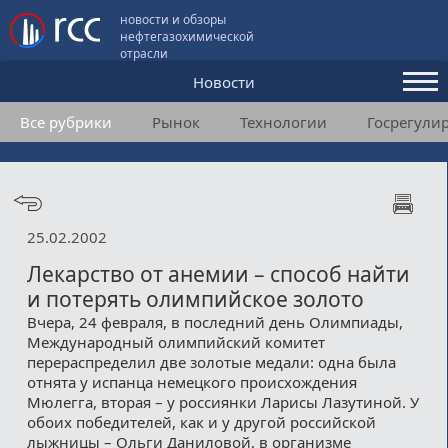
новости и обзоры
нефтегазохимической
отрасли
Новости
Все рубрики
Рынок
Технологии
Госрегули
Аналитика и мнения
Конференции
Видео
25.02.2002
Подписка
Лекарство от анемии – способ найти
и потерять олимпийское золото
Вчера, 24 февраля, в последний день Олимпиады,
Пользовательское соглашение
Международный олимпийский комитет
перераспределил две золотые медали: одна была
Медиакит
отнята у испанца немецкого происхождения
Мюлегга, вторая – у россиянки Ларисы Лазутиной. У
Контакты
обоих победителей, как и у другой российской
лыжницы – Ольги Даниловой, в организме