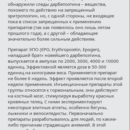
обнаружили следы дарбепоэтина – вещества,
похожего по действию на запрещенный
эритропоэтин, но, с одной стороны, не входящее
пока в список запрещенных к применению
препаратов (так как появилось оно лишь летом
прошлого года), а с другой – обладающее
значительно более сильным действием.
Препарат ЭПО (EPO, Erythropoietin, Epogen),
«младший брат» новейшего дарбепоэтина,
выпускается в ампулах по 2000, 3000, 4000 и 10000
единиц. Эффективной является доза в 50-300
единиц на килограмм веса. Применяется препарат
не более 6 недель. Эффект проявляется после второй
недели применения. Инъекционные препараты этой
группы относятся к гормональным, они действуют
на костный мозг, стимулируя выработку красных
кровяных телец. С ними экспериментируют
некоторые элитные атлеты, особенно бегуны,
лыжники и велосипедисты. Первоначально
препараты разработывались для людей, по каким-
либо причинам страдающих анемией. В этой