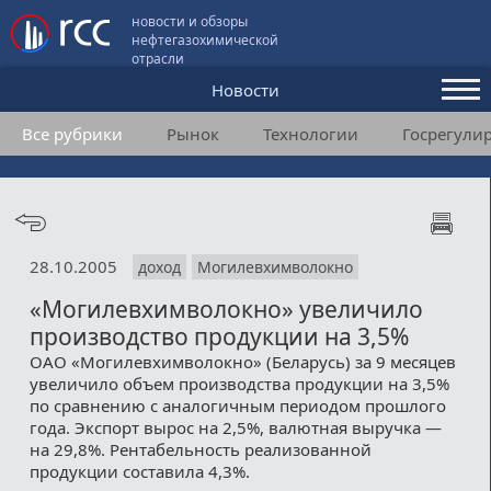
новости и обзоры
нефтегазохимической
отрасли
Новости
Все рубрики
Рынок
Технологии
Госрегули
Аналитика и мнения
Конференции
Видео
28.10.2005
доход
Могилевхимволокно
Подписка
«Могилевхимволокно» увеличило
производство продукции на 3,5%
Пользовательское соглашение
ОАО «Могилевхимволокно» (Беларусь) за 9 месяцев
увеличило объем производства продукции на 3,5%
Медиакит
по сравнению с аналогичным периодом прошлого
года. Экспорт вырос на 2,5%, валютная выручка —
Контакты
на 29,8%. Рентабельность реализованной
продукции составила 4,3%.