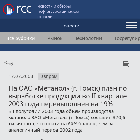
новости и обзоры
нефтегазохимической
отрасли
Новости
Все рубрики
Рынок
Технологии
Госрегули
Аналитика и мнения
Конференции
Видео
17.07.2003
Газпром
Подписка
На ОАО «Метанол» (г. Томск) план по
выработке продукции во II квартале
Пользовательское соглашение
2003 года перевыполнен на 19%
В I полугодии 2003 года объем производства
Медиакит
метанола ЗАО «Метанол» (г. Томск) составил 370,6
тысяч тонн, что почти на 60% больше, чем за
Контакты
аналогичный период 2002 года.