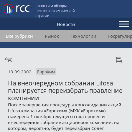
новости и обзоры
нефтегазохимической
отрасли
Новости
Все рубрики
Рынок
Технологии
Госрегули
Аналитика и мнения
Конференции
Видео
19.09.2002
ЕвроХим
Подписка
На внеочередном собрании Lifosa
планируется переизбрать правление
Пользовательское соглашение
компании
После завершения процедуры консолидации акций
Медиакит
Lifosa компания «Еврохим» (МХК «Еврохим»)
намерена 1 октября текущего года провести
Контакты
внеочередное собрание акционеров компании, на
котором, вероятно, будет переизбран Совет