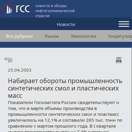
новости и обзоры
нефтегазохимической
отрасли
Новости
Все рубрики
Рынок
Технологии
Госрегули
Аналитика и мнения
Конференции
Видео
25.04.2003
Подписка
Набирает обороты промышленность
синтетических смол и пластических
масс
Пользовательское соглашение
Показатели Госкомстата России свидетельствуют о
том, что в марте объемы производства в
Медиакит
промышленности синтетических смол и пластмасс
увеличились на 12,1% и составили 265 тыс. тонн по
Контакты
сравнению с мартом прошлого года. В I квартале
индекс производства вырос на 7,3% к тому же