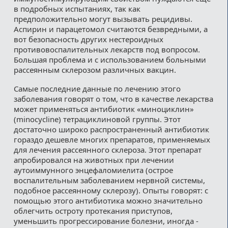
в подробных испытаниях, так как
предположительно могут вызывать рецидивы.
Аспирин и парацетомол считаются безвредными, а
вот безопасность других нестероидных
противовоспалительных лекарств под вопросом.
Большая проблема и с использованием больными
рассеянным склерозом различных вакцин.
Самые последние данные по лечению этого
заболевания говорят о том, что в качестве лекарства
может применяться антибиотик «миноциклин»
(minocycline) тетрациклиновой группы. Этот
достаточно широко распространенный антибиотик
гораздо дешевле многих препаратов, применяемых
для лечения рассеянного склероза. Этот препарат
апробировался на животных при лечении
аутоиммунного энцефаломиелита (острое
воспалительным заболеванием нервной системы,
подобное рассеянному склерозу). Опыты говорят: с
помощью этого антибиотика можно значительно
облегчить остроту протекания приступов,
уменьшить прогрессирование болезни, иногда -