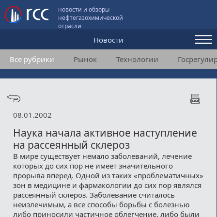
новости и обзоры
нефтегазохимической
отрасли
Новости
Все рубрики
Рынок
Технологии
Госрегули
Аналитика и мнения
Конференции
Видео
08.01.2002
Подписка
Наука начала активное наступление
на рассеянный склероз
В мире существует немало заболеваний, лечение
Пользовательское соглашение
которых до сих пор не имеет значительного
прорыва вперед. Одной из таких «проблематичных»
Медиакит
зон в медицине и фармакологии до сих пор являлся
рассеянный склероз. Заболевание считалось
Контакты
неизлечимым, а все способы борьбы с болезнью
либо приносили частичное облегчение, либо были