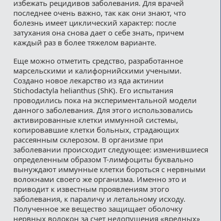
избежать рецидивов заболевания. Для врачей
последнее очень важно, так как они знают, что
болезнь имеет циклический характер: после
затухания она снова дает о себе знать, причем
каждый раз в более тяжелом варианте.
Еще можно отметить средство, разработанное
марсельскими и калифорнийскими учеными.
Создано новое лекарство из яда актинии
Stichodactyla helianthus (ShK). Его испытания
проводились пока на экспериментальной модели
данного заболевания. Для этого использовались
активированные клетки иммунной системы,
копировавшие клетки больных, страдающих
рассеянным склерозом. В организме при
заболевании происходит следующее: изменившиеся
определенным образом Т-лимфоциты буквально
вынуждают иммунные клетки бороться с нервными
волокнами своего же организма. Именно это и
приводит к известным проявлениям этого
заболевания, к параличу и летальному исходу.
Полученное же вещество защищает оболочку
нервных волокон за счет недопущения «вредных»