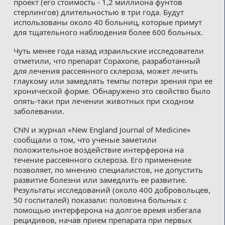
проект (его стоимость - 1,2 миллиона фунтов
стерлингов) длительностью в три года. Будут
использованы около 40 больниц, которые примут
для тщательного наблюдения более 600 больных.
Чуть менее года назад израильские исследователи
отметили, что препарат Copaxone, разработанный
для лечения рассеянного склероза, может лечить
глаукому или замедлять темпы потери зрения при ее
хронической форме. Обнаружено это свойство было
опять-таки при лечении животных при сходном
заболевании.
CNN и журнал «New England Journal of Medicine»
сообщали о том, что ученые заметили
положительное воздействие интерферона на
течение рассеянного склероза. Его применение
позволяет, по мнению специалистов, не допустить
развитие болезни или замедлить ее развитие.
Результаты исследований (около 400 добровольцев,
50 госпиталей) показали: половина больных с
помощью интерферона на долгое время избегала
рецидивов, начав прием препарата при первых