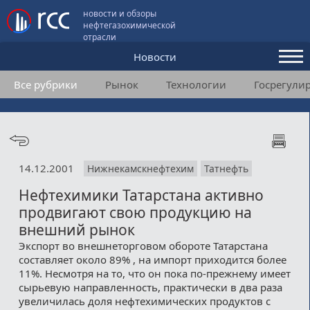
новости и обзоры
нефтегазохимической
отрасли
Новости
Все рубрики
Рынок
Технологии
Госрегули
Аналитика и мнения
Конференции
Видео
14.12.2001
Нижнекамскнефтехим
Татнефть
Подписка
Нефтехимики Татарстана активно
продвигают свою продукцию на
Пользовательское соглашение
внешний рынок
Экспорт во внешнеторговом обороте Татарстана
Медиакит
составляет около 89% , на импорт приходится более
11%. Несмотря на то, что он пока по-прежнему имеет
Контакты
сырьевую направленность, практически в два раза
увеличилась доля нефтехимических продуктов с