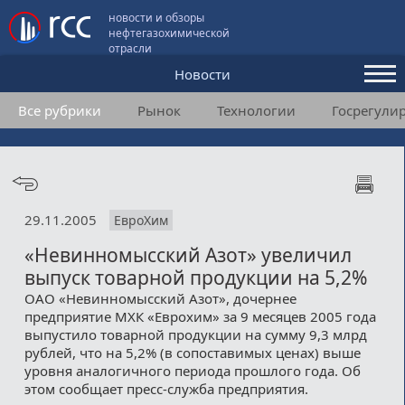
новости и обзоры
нефтегазохимической
отрасли
Новости
Все рубрики
Рынок
Технологии
Госрегули
Аналитика и мнения
Конференции
Видео
29.11.2005
ЕвроХим
Подписка
«Невинномысский Азот» увеличил
выпуск товарной продукции на 5,2%
Пользовательское соглашение
ОАО «Невинномысский Азот», дочернее
предприятие МХК «Еврохим» за 9 месяцев 2005 года
Медиакит
выпустило товарной продукции на сумму 9,3 млрд
рублей, что на 5,2% (в сопоставимых ценах) выше
Контакты
уровня аналогичного периода прошлого года. Об
этом сообщает пресс-служба предприятия.