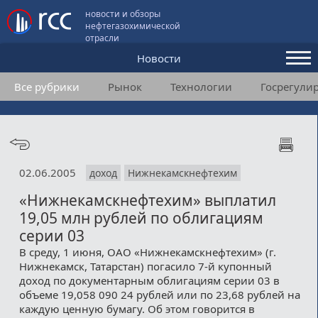
новости и обзоры
нефтегазохимической
отрасли
Новости
Все рубрики
Рынок
Технологии
Госрегули
Аналитика и мнения
Конференции
Видео
02.06.2005
доход
Нижнекамскнефтехим
Подписка
«Нижнекамскнефтехим» выплатил
19,05 млн рублей по облигациям
Пользовательское соглашение
серии 03
В среду, 1 июня, ОАО «Нижнекамскнефтехим» (г.
Медиакит
Нижнекамск, Татарстан) погасило 7-й купонный
доход по документарным облигациям серии 03 в
Контакты
объеме 19,058 090 24 рублей или по 23,68 рублей на
каждую ценную бумагу. Об этом говорится в