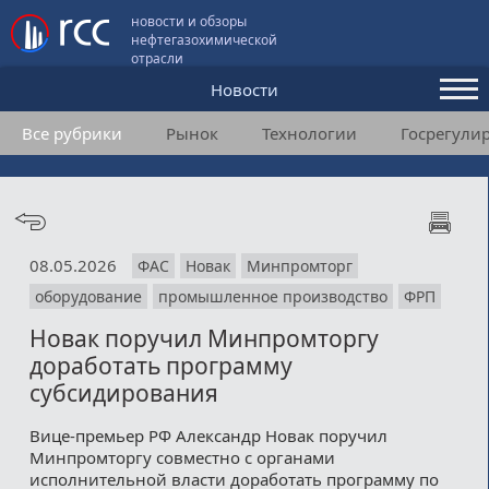
новости и обзоры
нефтегазохимической
отрасли
Новости
Все рубрики
Рынок
Технологии
Госрегули
Аналитика и мнения
Конференции
Видео
08.05.2026
ФАС
Новак
Минпромторг
Подписка
оборудование
промышленное производство
ФРП
Новак поручил Минпромторгу
Пользовательское соглашение
доработать программу
субсидирования
Медиакит
Вице-премьер РФ Александр Новак поручил
Контакты
Минпромторгу совместно с органами
исполнительной власти доработать программу по