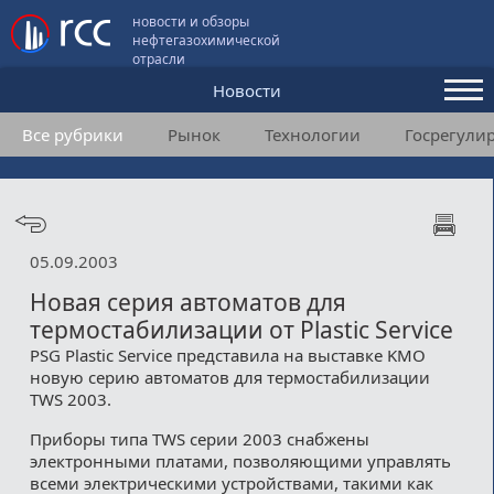
новости и обзоры
нефтегазохимической
отрасли
Новости
Все рубрики
Рынок
Технологии
Госрегули
Аналитика и мнения
Конференции
Видео
05.09.2003
Подписка
Новая серия автоматов для
термостабилизации от Plastic Service
PSG Plastic Service представила на выставке KMO
Пользовательское соглашение
новую серию автоматов для термостабилизации
TWS 2003.
Медиакит
Приборы типа TWS серии 2003 снабжены
Контакты
электронными платами, позволяющими управлять
всеми электрическими устройствами, такими как