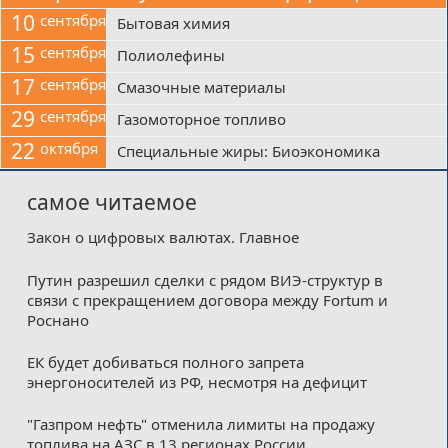
10
сентября
Бытовая химия
15
сентября
Полиолефины
17
сентября
Смазочные материалы
29
сентября
Газомоторное топливо
22
октября
Специальные жиры: Биоэкономика
самое читаемое
Закон о цифровых валютах. Главное
Путин разрешил сделки с рядом ВИЭ-структур в
связи с прекращением договора между Fortum и
Роснано
ЕК будет добиваться полного запрета
энергоносителей из РФ, несмотря на дефицит
"Газпром нефть" отменила лимиты на продажу
топлива на АЗС в 13 регионах России