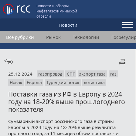
новости и обзоры
нефтегазохимической
отрасли
Новости
Все рубрики
Рынок
Технологии
Госрегули
Аналитика и мнения
Конференции
Видео
25.12.2024
газопровод
СПГ
экспорт газа
газ
Подписка
Новак
Европа
Турецкий поток
логистика
Поставки газа из РФ в Европу в 2024
Пользовательское соглашение
году на 18-20% выше прошлогоднего
показателя
Медиакит
Суммарный экспорт российского газа в страны
Контакты
Европы в 2024 году на 18-20% выше результата
прошлого года, за 11 месяцев объем поставок - и