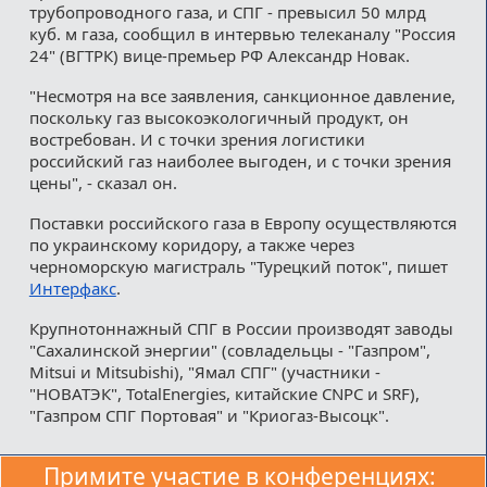
трубопроводного газа, и СПГ - превысил 50 млрд
куб. м газа, сообщил в интервью телеканалу "Россия
24" (ВГТРК) вице-премьер РФ Александр Новак.
"Несмотря на все заявления, санкционное давление,
поскольку газ высокоэкологичный продукт, он
востребован. И с точки зрения логистики
российский газ наиболее выгоден, и с точки зрения
цены", - сказал он.
Поставки российского газа в Европу осуществляются
по украинскому коридору, а также через
черноморскую магистраль "Турецкий поток", пишет
Интерфакс
.
Крупнотоннажный СПГ в России производят заводы
"Сахалинской энергии" (совладельцы - "Газпром",
Mitsui и Mitsubishi), "Ямал СПГ" (участники -
"НОВАТЭК", TotalEnergies, китайские CNPC и SRF),
"Газпром СПГ Портовая" и "Криогаз-Высоцк".
Примите участие в конференциях: