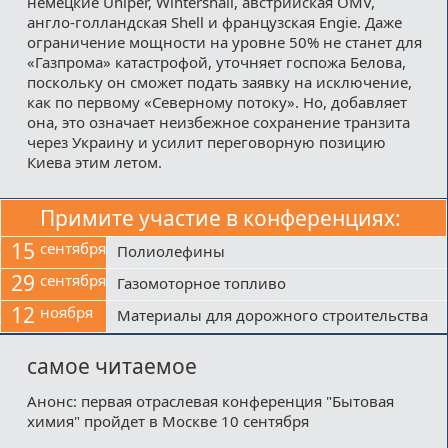
немецкие Uniper, Wintershall, австрийская OMV,
англо-голландская Shell и французская Engie. Даже
ограничение мощности на уровне 50% не станет для
«Газпрома» катастрофой, уточняет госпожа Белова,
поскольку он сможет подать заявку на исключение,
как по первому «Северному потоку». Но, добавляет
она, это означает неизбежное сохранение транзита
через Украину и усилит переговорную позицию
Киева этим летом.
Примите участие в конференциях:
15
сентября
Полиолефины
29
сентября
Газомоторное топливо
12
ноября
Материалы для дорожного строительства
самое читаемое
Анонс: первая отраслевая конференция "Бытовая
химия" пройдет в Москве 10 сентября