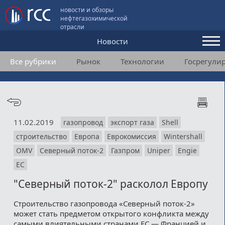
новости и обзоры
нефтегазохимической
отрасли
Новости
Все рубрики
Рынок
Технологии
Госрегули
Аналитика и мнения
Конференции
Видео
11.02.2019
газопровод
экспорт газа
Shell
Подписка
строительство
Европа
Еврокомиссия
Wintershall
OMV
Северный поток-2
Газпром
Uniper
Engie
Пользовательское соглашение
ЕС
"Северный поток-2" расколол Европу
Медиакит
Строительство газопровода «Северный поток-2»
Контакты
может стать предметом открытого конфликта между
самыми влиятельными странами ЕС — Францией и