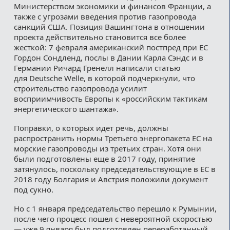
Министерством экономики и финансов Франции, а
также с угрозами введения против газопровода
санкций США. Позиция Вашингтона в отношении
проекта действительно становится все более
жесткой: 7 февраля американский постпред при ЕС
Гордон Сондленд, послы в Дании Карла Сэндс и в
Германии Ричард Гренелл написали статью
для Deutsche Welle, в которой подчеркнули, что
строительство газопровода усилит
восприимчивость Европы к «российским тактикам
энергетического шантажа».
Поправки, о которых идет речь, должны
распространить нормы Третьего энергопакета ЕС на
морские газопроводы из третьих стран. Хотя они
были подготовлены еще в 2017 году, принятие
затянулось, поскольку председательствующие в ЕС в
2018 году Болгария и Австрия положили документ
под сукно.
Но с 1 января председательство перешло к Румынии,
после чего процесс пошел с невероятной скоростью
— уже 9 января был подготовлен переработанный