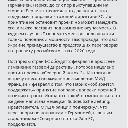
Германией. Париж, до сих пор выступавший на
стороне Берлина, неожиданно дал понять, что
поддержит поправки к газовой директиве ЕС. Их
принятие не остановит проект, но может замедлить
его, а также поставит под сомнение окупаемость. В
худшем случае «Газпром» сумеет воспользоваться
только половиной мощности газопровода, что даст
Украине преимущество в предстоящих переговорах
по транзиту российского газа с 2020 года.
Постпреды стран ЕС обсудят 8 февраля в Брюсселе
изменение газовой директивы, которое нацелено
против проекта «Северный поток-2». Интригу во
встречу внесло неожиданное заявление МИД
Франции 7 февраля о том, что Париж «собирается
поддержать» принятие поправок вопреки прежней
позиции страны. Исходно о такой возможности в тот
же день написала немецкая Suddeutsche Zeitung.
Представитель МИД Франции подчеркнул, что
переговоры по поправкам с Германией, главным
сторонником «Северного потока-2» в ЕС,
продолжатся.