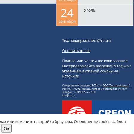
24
Уголь
сентября
Тех. поддержка: tech@rcc.ru
Оставить отзыв
Полное или частичное копирование
материалов сайта разрешено только с
указанием активной ссылки на
источник
Официальный оператор RCC.ru —
ООО "Communicationz"
Россия, 119296, Москва, Университетский проспект, 9
Телефон: +7 (495) 276-77-88
info@rcc.ru
йлах или измените настройки браузера. Отключение cookie-файлов
.