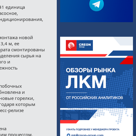
 41 единица
асосное,
кондиционирования,
монтажа новой
,4 м, ее
арата смонтированы
зделения сырья на
ого и
ежность
 побочных
бновлена и
новые горелки,
годаря которым
есс-релизе
ена
ким процессом.