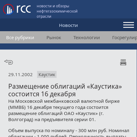
новости и обзоры
нефтегазохимической
отрасли
Новости
Все рубрики
Рынок
Технологии
Госрегули
Аналитика и мнения
Конференции
Видео
29.11.2002
Каустик
Подписка
Размещение облигаций «Каустика»
состоится 16 декабря
Пользовательское соглашение
На Московской межбанковской валютной бирже
(ММВБ) 16 декабря текущего года состоится
Медиакит
размещение облигаций ОАО «Каустик» (г.
Волгоград) на предъявителя серии 01.
Контакты
Объем выпуска по номиналу - 300 млн руб. Номинал
облигации - 1 000 рублей. Периодичность выплаты