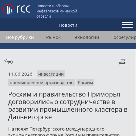
новости и обзоры
нефтегазохимической
отрасли
Новости
Все рубрики
Рынок
Технологии
Госрегули
Аналитика и мнения
Конференции
Видео
11.06.2026
инвестиции
Подписка
промышленное производство
Росхим
Росхим и правительство Приморья
Пользовательское соглашение
договорились о сотрудничестве в
развитии промышленного кластера в
Медиакит
Дальнегорске
Контакты
На полях Петербургского международного
экономического форума Росхим и правительство