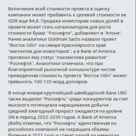
Включение всей стоимости проекта в оценку
компании может прибавить к целевой стоимости ее
GDR еще $4,8. Продажа инвесторам новых долей в
проекте может стать катализатором для роста
стоимости бумаг "Роснефти", добавляют в "Атоне".
Ранее аналитики Goldman Sachs назвали проект
"Восток Ойл" на севере Красноярского края
"магнитом для инвесторов", а в Bank of America
присвоил ему статус "локомотива развития"
"Роснефти". Аналитики отмечали, что при
благоприятной рыночной конъюнктуре чистая
приведенная стоимость проекта "Восток Ойл" может
превысить 100-120 млрд долларов.
В конце января крупнейший швейцарский банк UBS
также выделял "Роснефть" среди конкурентов за счет
высокого потенциала наращивания добычи -
средний ежегодный прирост ожидается на уровне
3% в период 2022-2030 годов. А Bank of America
(BofA) отмечал, что "Роснефть" единственная из
российских компаний не сокращала объемы
бурения в 2021 году и станет одной из немногих,