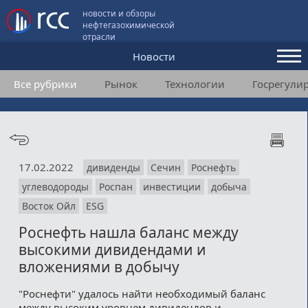
новости и обзоры
нефтегазохимической
отрасли
Новости
Все рубрики
Рынок
Технологии
Госрегули
Аналитика и мнения
Конференции
Видео
17.02.2022
дивиденды
Сечин
Роснефть
Подписка
углеводороды
Роспан
инвестиции
добыча
Восток Ойл
ESG
Пользовательское соглашение
Роснефть нашла баланс между
высокими дивидендами и
Медиакит
вложениями в добычу
Контакты
"Роснефти" удалось найти необходимый баланс
между высоким уровнем дивидендов и