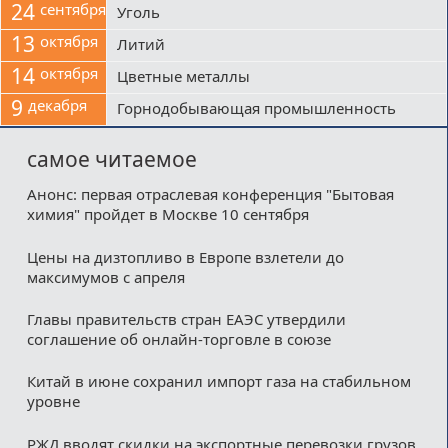
24
сентября
Уголь
13
октября
Литий
14
октября
Цветные металлы
9
декабря
Горнодобывающая промышленность
самое читаемое
Анонс: первая отраслевая конференция "Бытовая
химия" пройдет в Москве 10 сентября
Цены на дизтопливо в Европе взлетели до
максимумов с апреля
Главы правительств стран ЕАЭС утвердили
соглашение об онлайн-торговле в союзе
Китай в июне сохранил импорт газа на стабильном
уровне
РЖД вводят скидки на экспортные перевозки грузов