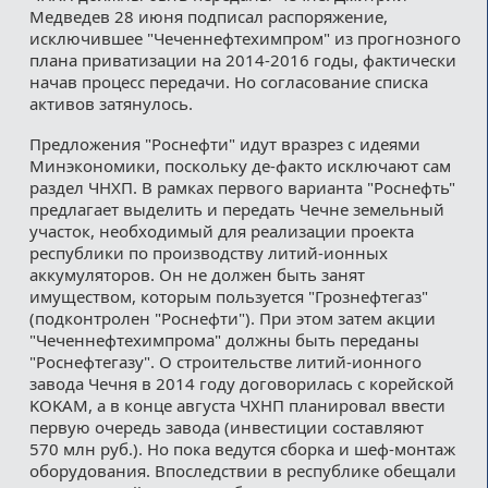
Медведев 28 июня подписал распоряжение,
исключившее "Чеченнефтехимпром" из прогнозного
плана приватизации на 2014-2016 годы, фактически
начав процесс передачи. Но согласование списка
активов затянулось.
Предложения "Роснефти" идут вразрез с идеями
Минэкономики, поскольку де-факто исключают сам
раздел ЧНХП. В рамках первого варианта "Роснефть"
предлагает выделить и передать Чечне земельный
участок, необходимый для реализации проекта
республики по производству литий-ионных
аккумуляторов. Он не должен быть занят
имуществом, которым пользуется "Грознефтегаз"
(подконтролен "Роснефти"). При этом затем акции
"Чеченнефтехимпрома" должны быть переданы
"Роснефтегазу". О строительстве литий-ионного
завода Чечня в 2014 году договорилась с корейской
KOKAM, а в конце августа ЧХНП планировал ввести
первую очередь завода (инвестиции составляют
570 млн руб.). Но пока ведутся сборка и шеф-монтаж
оборудования. Впоследствии в республике обещали