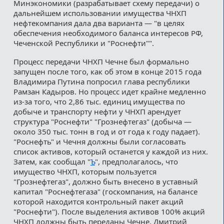
Минэкономики (разрабатывает схему передачи) о
дальнейшем использовании имущества ЧНХП
нефтекомпания дала два варианта — "в целях
обеспечения необходимого баланса интересов РФ,
Чеченской Республики и "Роснефти"".
Процесс передачи ЧНХП Чечне был формально
запущен после того, как об этом в конце 2015 года
Владимира Путина попросил глава республики
Рамзан Кадыров. Но процесс идет крайне медленно
из-за того, что 2,86 тыс. единиц имущества по
добыче и транспорту нефти у ЧНХП арендует
структура "Роснефти" "Грознефтегаз" (добыча —
около 350 тыс. тонн в год и от года к году падает).
"Роснефть" и Чечня должны были согласовать
список активов, который останется у каждой из них.
Затем, как сообщал "
Ъ
", предполагалось, что
имущество ЧНХП, которым пользуется
"Грознефтегаз", должно быть внесено в уставный
капитал "Роснефтегаза" (госкомпания, на балансе
которой находится контрольный пакет акций
"Роснефти"). После выделения активов 100% акций
ЧНХП должны быть переданы Чечне. Дмитрий