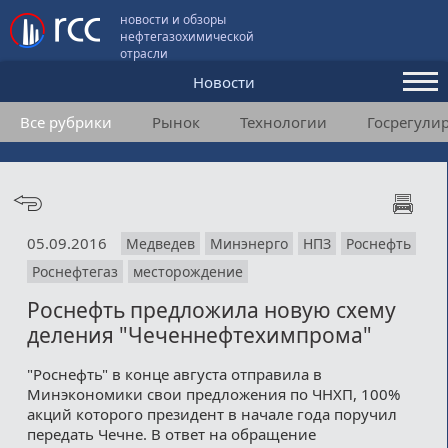
новости и обзоры
нефтегазохимической
отрасли
Новости
Все рубрики
Рынок
Технологии
Госрегули
Аналитика и мнения
Конференции
Видео
05.09.2016
Медведев
Минэнерго
НПЗ
Роснефть
Подписка
Роснефтегаз
месторождение
Роснефть предложила новую схему
Пользовательское соглашение
деления "Чеченнефтехимпрома"
Медиакит
"Роснефть" в конце августа отправила в
Минэкономики свои предложения по ЧНХП, 100%
Контакты
акций которого президент в начале года поручил
передать Чечне. В ответ на обращение