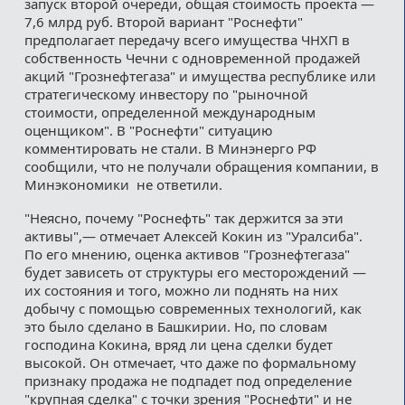
запуск второй очереди, общая стоимость проекта —
7,6 млрд руб. Второй вариант "Роснефти"
предполагает передачу всего имущества ЧНХП в
собственность Чечни с одновременной продажей
акций "Грознефтегаза" и имущества республике или
стратегическому инвестору по "рыночной
стоимости, определенной международным
оценщиком". В "Роснефти" ситуацию
комментировать не стали. В Минэнерго РФ
сообщили, что не получали обращения компании, в
Минэкономики не ответили.
"Неясно, почему "Роснефть" так держится за эти
активы",— отмечает Алексей Кокин из "Уралсиба".
По его мнению, оценка активов "Грознефтегаза"
будет зависеть от структуры его месторождений —
их состояния и того, можно ли поднять на них
добычу с помощью современных технологий, как
это было сделано в Башкирии. Но, по словам
господина Кокина, вряд ли цена сделки будет
высокой. Он отмечает, что даже по формальному
признаку продажа не подпадет под определение
"крупная сделка" с точки зрения "Роснефти" и не