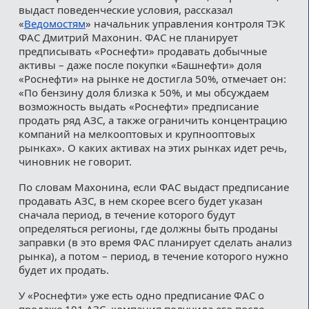
выдаст поведенческие условия, рассказал
«
Ведомостям
» начальник управления контроля ТЭК
ФАС Дмитрий Махонин. ФАС не планирует
предписывать «Роснефти» продавать добычные
активы – даже после покупки «Башнефти» доля
«Роснефти» на рынке не достигла 50%, отмечает он:
«По бензину доля близка к 50%, и мы обсуждаем
возможность выдать «Роснефти» предписание
продать ряд АЗС, а также ограничить концентрацию
компаний на мелкооптовых и крупнооптовых
рынках». О каких активах на этих рынках идет речь,
чиновник не говорит.
По словам Махонина, если ФАС выдаст предписание
продавать АЗС, в нем скорее всего будет указан
сначала период, в течение которого будут
определяться регионы, где должны быть проданы
заправки (в это время ФАС планирует сделать анализ
рынка), а потом – период, в течение которого нужно
будет их продать.
У «Роснефти» уже есть одно предписание ФАС о
продаже 101 АЗС, компания получила его после