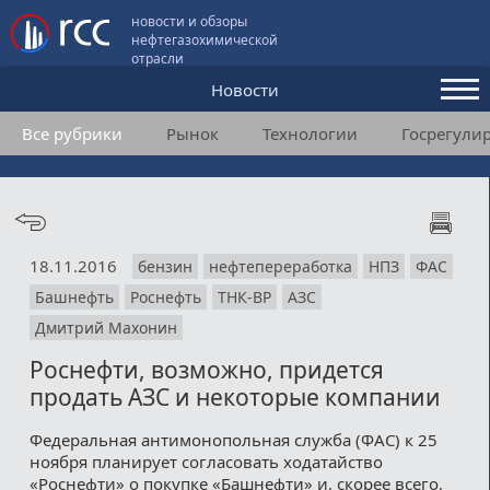
новости и обзоры
нефтегазохимической
отрасли
Новости
Все рубрики
Рынок
Технологии
Госрегули
Аналитика и мнения
Конференции
Видео
18.11.2016
бензин
нефтепереработка
НПЗ
ФАС
Подписка
Башнефть
Роснефть
ТНК-BP
АЗС
Дмитрий Махонин
Пользовательское соглашение
Роснефти, возможно, придется
продать АЗС и некоторые компании
Медиакит
Федеральная антимонопольная служба (ФАС) к 25
Контакты
ноября планирует согласовать ходатайство
«Роснефти» о покупке «Башнефти» и, скорее всего,