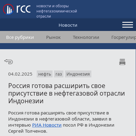
новости и обзоры
нефтегазохимической
отрасли
Новости
Все рубрики
Рынок
Технологии
Госрегули
Аналитика и мнения
Конференции
Видео
04.02.2025
нефть
газ
Индонезия
Подписка
Россия готова расширить свое
присутствие в нефтегазовой отрасли
Пользовательское соглашение
Индонезии
Медиакит
Россия готова расширять свое присутствие в
Индонезии в нефтегазовой области, заявил в
Контакты
интервью
РИА Новости
посол РФ в Индонезии
Сергей Толченов.