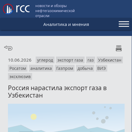
новости и обзоры
нефтегазохимической
отрасли
Аналитика и мнения
Аналитика и мнения
Конференции
10.06.2026
углерод
экспорт газа
газ
Узбекистан
Видео
Росатом
аналитика
Газпром
добыча
ВИЭ
Подписка
эксклюзив
Россия нарастила экспорт газа в
Узбекистан
Пользовательское соглашение
Медиакит
Контакты