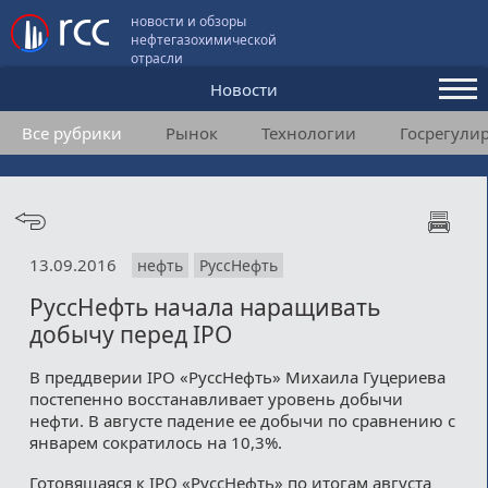
новости и обзоры
нефтегазохимической
отрасли
Новости
Все рубрики
Рынок
Технологии
Госрегули
Аналитика и мнения
Конференции
Видео
13.09.2016
нефть
РуссНефть
Подписка
РуссНефть начала наращивать
добычу перед IPO
Пользовательское соглашение
В преддверии IPO «РуссНефть» Михаила Гуцериева
постепенно восстанавливает уровень добычи
Медиакит
нефти. В августе падение ее добычи по сравнению с
январем сократилось на 10,3%.
Контакты
Готовящаяся к IPO «РуссНефть» по итогам августа