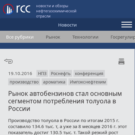
новости и обзоры
нефтегазохимической
отрасли
Новости
Все рубрики
Рынок
Технологии
Госрегули
Аналитика и мнения
Конференции
Видео
19.10.2016
НПЗ
Роснефть
конференция
Подписка
производство
ароматика
Импэкснефтехим
Рынок автобензинов стал основным
Пользовательское соглашение
сегментом потребления толуола в
России
Медиакит
Производство толуола в России по итогам 2015 г.
Контакты
составило 134.6 тыс. т, а уже за 8 месяцев 2016 г. этот
показатель достиг 130.5 тыс. т. Такой резкий рост