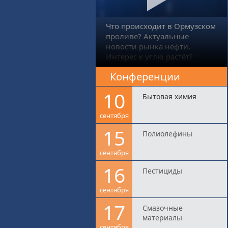
Что происходит в Ормузском
проливе? Актуальные
новости рынка нефти.
Интерес к углю растёт?
Конференции
10
Бытовая химия
сентября
15
Полиолефины
сентября
16
Пестициды
сентября
17
Смазочные
материалы
сентября