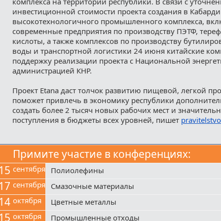
комплекса на территории республики. В связи с уточне
инвестиционной стоимости проекта создания в Кабард
высокотехнологичного промышленного комплекса, вк
современные предприятия по производству ПЭТФ, тереф
кислоты, а также комплексов по производству бутилир
воды и транспортной логистики 24 июня китайские ком
поддержку реализации проекта с Национальной энерге
администрацией КНР.
Проект Etana даст толчок развитию пищевой, легкой п
поможет привлечь в экономику республики дополнител
создать более 2 тысяч новых рабочих мест и значитель
поступления в бюджеты всех уровней, пишет
pravitelstvo
Примите участие в конференциях:
15
сентября
Полиолефины
17
сентября
Смазочные материалы
14
октября
Цветные металлы
15
октября
Промышленные отходы