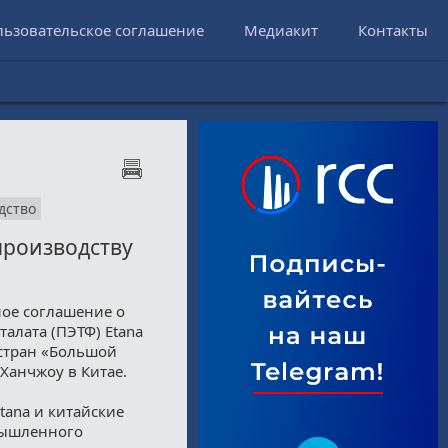
льзовательское соглашение
Медиакит
Контакты
дство
производству
ное соглашение о
алата (ПЭТФ) Etana
 стран «Большой
 Ханчжоу в Китае.
tana и китайские
мышленного