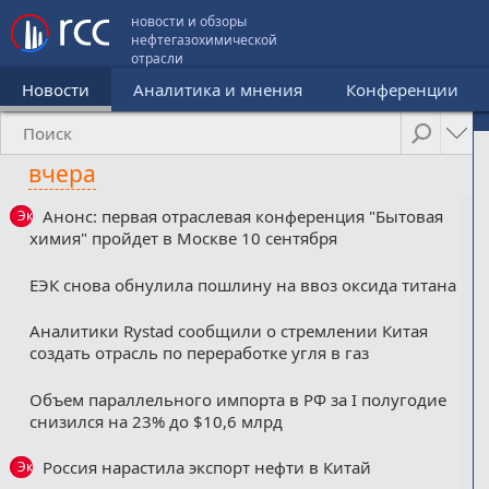
новости и обзоры
нефтегазохимической
отрасли
Новости
Аналитика и мнения
Конференции
вчера
Анонс: первая отраслевая конференция "Бытовая
Эксклюзив
химия" пройдет в Москве 10 сентября
ЕЭК снова обнулила пошлину на ввоз оксида титана
Аналитики Rystad сообщили о стремлении Китая
создать отрасль по переработке угля в газ
Объем параллельного импорта в РФ за I полугодие
снизился на 23% до $10,6 млрд
Россия нарастила экспорт нефти в Китай
Эксклюзив