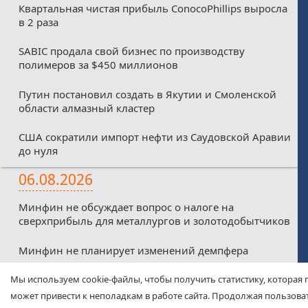
Квартальная чистая прибыль ConocoPhillips выросла
в 2 раза
SABIC продала свой бизнес по производству
полимеров за $450 миллионов
Путин постановил создать в Якутии и Смоленской
области алмазный кластер
США сократили импорт нефти из Саудовской Аравии
до нуля
06.08.2026
Минфин не обсуждает вопрос о налоге на
сверхприбыль для металлургов и золотодобытчиков
Минфин не планирует изменений демпфера
Минфин против любых налоговых льгот для малых
Мы используем cookie-файлы, чтобы получить статистику, которая 
нефтекомпаний из-за дефицитного бюджета
может привести к неполадкам в работе сайта. Продолжая пользоват