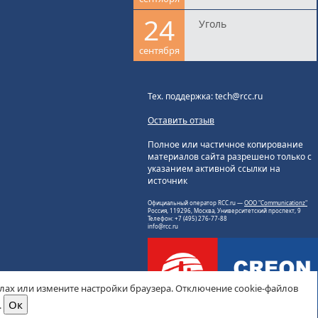
24
Уголь
сентября
Тех. поддержка: tech@rcc.ru
Оставить отзыв
Полное или частичное копирование
материалов сайта разрешено только с
указанием активной ссылки на
источник
Официальный оператор RCC.ru —
ООО "Communicationz"
Россия, 119296, Москва, Университетский проспект, 9
Телефон: +7 (495) 276-77-88
info@rcc.ru
йлах или измените настройки браузера. Отключение cookie-файлов
.