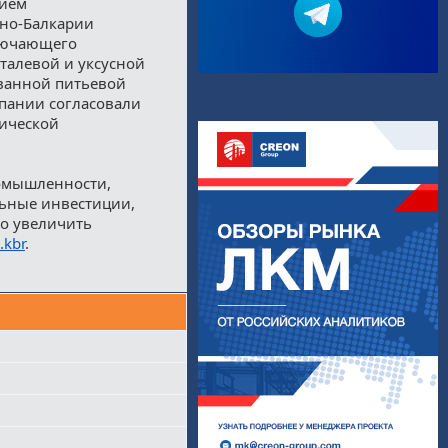
нием
ино-Балкарии
лючающего
талевой и уксусной
ованной питьевой
пании согласовали
тической
ромышленности,
ьные инвестиции,
но увеличить
.kbr
.