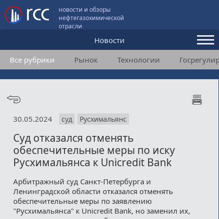
новости и обзоры
нефтегазохимической
отрасли
Новости
Все рубрики
Рынок
Технологии
Госрегули
Аналитика и мнения
Конференции
Видео
30.05.2024
суд
Русхимальянс
Подписка
Суд отказался отменять
обеспечительные меры по иску
Пользовательское соглашение
Русхимальянса к Unicredit Bank
Медиакит
Арбитражный суд Санкт-Петербурга и
Ленинградской области отказался отменять
Контакты
обеспечительные меры по заявлению
"Русхимальянса" к Unicredit Bank, но заменил их,