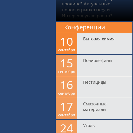
проливе? Актуальные
новости рынка нефти.
Интерес к углю растёт?
Конференции
10
Бытовая химия
сентября
15
Полиолефины
сентября
16
Пестициды
сентября
17
Смазочные
материалы
сентября
24
Уголь