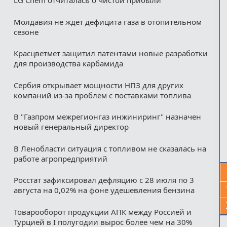
LG Chem отчиталась о чистой прибыли
Молдавия не ждет дефицита газа в отопительном
сезоне
Красцветмет защитил патентами новые разработки
для производства карбамида
Сербия открывает мощности НПЗ для других
компаний из‑за проблем с поставками топлива
В "Газпром межрегионгаз инжиниринг" назначен
новый генеральный директор
В Ленобласти ситуация с топливом не сказалась на
работе агропредприятий
Росстат зафиксировал дефляцию с 28 июля по 3
августа на 0,02% на фоне удешевления бензина
Товарооборот продукции АПК между Россией и
Турцией в I полугодии вырос более чем на 30%