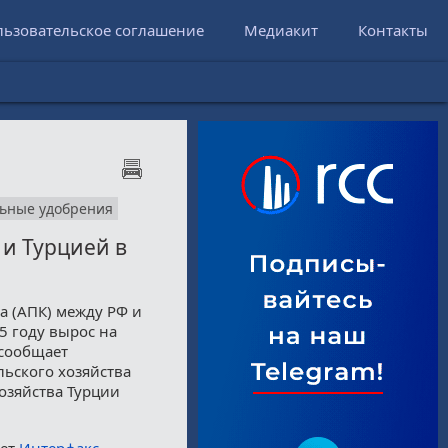
льзовательское соглашение
Медиакит
Контакты
ьные удобрения
и Турцией в
 (АПК) между РФ и
5 году вырос на
 сообщает
льского хозяйства
озяйства Турции
шет
Интерфакс
.