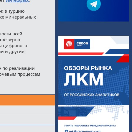
к в Турцию
кже минеральных
ости всей
тве зерна
ы цифрового
и и другие
у по реализации
лючевым процессам