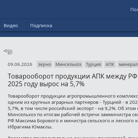
По
Видео
Подписка
09.06.2026
зерно
Минсельхоз
Турция
АПК
минерал
Товарооборот продукции АПК между РФ 
2025 году вырос на 5,7%
Товарооборот продукции агропромышленного комплекса
одним из крупных аграрных партнеров - Турцией - в 202
5,7%, в том числе российский экспорт - на 9,2%. Об этом
Минсельхоз по итогам рабочей встречи замминистра се
РФ Максима Борового и министра сельского и лесного х
Ибрагима Юмаклы.
Ведомство приводит только динамику показателей, пи