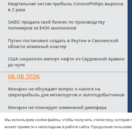
Квартальная чистая прибыль ConocoPhillips выросла
в 2 раза
SABIC продала свой бизнес по производству
полимеров за $450 миллионов
Путин постановил создать в Якутии и Смоленской
области алмазный кластер
США сократили импорт нефти из Саудовской Аравии
до нуля
06.08.2026
Минфин не обсуждает вопрос о налоге на
сверхприбыль для металлургов и золотодобытчиков
Минфин не планирует изменений демпфера
Минфин против любых налоговых льгот для малых
Мы используем cookie-файлы, чтобы получить статистику, которая 
нефтекомпаний из-за дефицитного бюджета
может привести к неполадкам в работе сайта. Продолжая пользоват