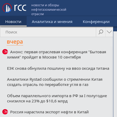
новости и обзоры
нефтегазохимической
отрасли
Новости
Аналитика и мнения
Конференции
вчера
Анонс: первая отраслевая конференция "Бытовая
Эксклюзив
химия" пройдет в Москве 10 сентября
ЕЭК снова обнулила пошлину на ввоз оксида титана
Аналитики Rystad сообщили о стремлении Китая
создать отрасль по переработке угля в газ
Объем параллельного импорта в РФ за I полугодие
снизился на 23% до $10,6 млрд
Россия нарастила экспорт нефти в Китай
Эксклюзив