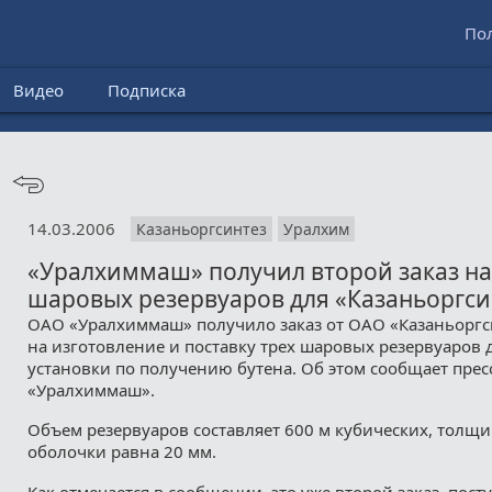
По
Видео
Подписка
14.03.2006
Казаньоргсинтез
Уралхим
«Уралхиммаш» получил второй заказ на
шаровых резервуаров для «Казаньоргси
ОАО «Уралхиммаш» получило заказ от ОАО «Казаньоргси
на изготовление и поставку трех шаровых резервуаров
установки по получению бутена. Об этом сообщает прес
«Уралхиммаш».
Объем резервуаров составляет 600 м кубических, толщ
оболочки равна 20 мм.
Как отмечается в сообщении, это уже второй заказ, пос