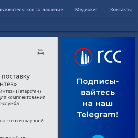
льзовательское соглашение
Медиакит
Контакты
 поставку
нтез»
нтез» (Татарстан)
 для комплектования
с-служба
ина стенки шаровой
тупивший от