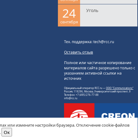
24
Уголь
сентября
Тех. поддержка: tech@rcc.ru
Оставить отзыв
Полное или частичное копирование
материалов сайта разрешено только с
указанием активной ссылки на
источник
Официальный оператор RCC.ru —
ООО "Communicationz"
Россия, 119296, Москва, Университетский проспект, 9
Телефон: +7 (495) 276-77-88
info@rcc.ru
йлах или измените настройки браузера. Отключение cookie-файлов
.