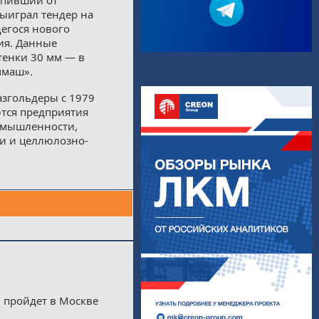
выиграл тендер на
егося нового
ия. Данные
тенки 30 мм — в
ммаш».
згольдеры с 1979
тся предприятия
омышленности,
и и целлюлозно-
 пройдет в Москве