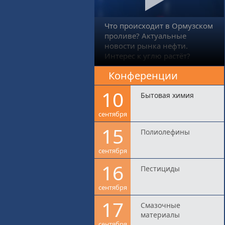
Что происходит в Ормузском
проливе? Актуальные
новости рынка нефти.
Интерес к углю растёт?
Конференции
10
Бытовая химия
сентября
15
Полиолефины
сентября
16
Пестициды
сентября
17
Смазочные
материалы
сентября