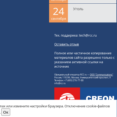
24
Уголь
сентября
Тех. поддержка: tech@rcc.ru
Оставить отзыв
Полное или частичное копирование
материалов сайта разрешено только с
указанием активной ссылки на
источник
Официальный оператор RCC.ru —
ООО "Communicationz"
Россия, 119296, Москва, Университетский проспект, 9
Телефон: +7 (495) 276-77-88
info@rcc.ru
йлах или измените настройки браузера. Отключение cookie-файлов
.