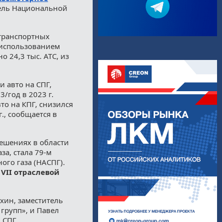
ель Национальной
отранспортных
с использованием
о 24,3 тыс. АТС, из
и авто на СПГ,
3/год в 2023 г.
о на КПГ, снизился
г., сообщается в
ешениях в области
за, стала 79-м
го газа (НАСПГ).
х
VII отраслевой
хин, заместитель
групп», и Павел
 СПГ.