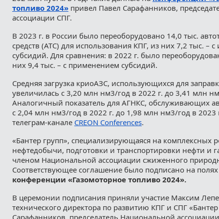
топливо 2024»
привел Павел Сарафанников, председат
ассоциации СПГ.
В 2023 г. в России было переоборудовано 14,0 тыс. авт
средств (АТС) для использования КПГ, из них 7,2 тыс. – 
субсидий. Для сравнения: в 2022 г. было переоборудован
них 9,4 тыс. – с применением субсидий.
Средняя загрузка криоАЗС, использующихся для заправк
увеличилась с 3,20 млн нм3/год в 2022 г. до 3,41 млн нм
Аналогичный показатель для АГНКС, обслуживающих авт
с 2,04 млн нм3/год в 2022 г. до 1,98 млн нм3/год в 2023 
телеграм-канале
CREON Conferences
.
«Бантер групп», специализирующаяся на комплексных р
нефтедобычи, подготовки и транспортировки нефти и га
членом Национальной ассоциации сжиженного природно
Соответствующее соглашение было подписано на поля
конференции «Газомоторное топливо 2024».
В церемонии подписания приняли участие Максим Лепе
технического директора по развитию КПГ и СПГ «Бантер 
Сарафанников, председатель Национальной ассоциации