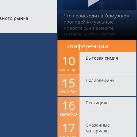
Что происходит в Ормузском
ивного рынка
проливе? Актуальные
новости рынка нефти.
Интерес к углю растёт?
Конференции
10
Бытовая химия
сентября
15
Полиолефины
сентября
16
Пестициды
сентября
17
Смазочные
материалы
сентября