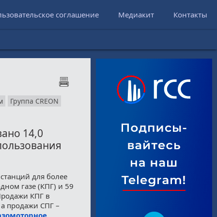
льзовательское соглашение
Медиакит
Контакты
м
Группа CREON
ано 14,0
спользования
 станций для более
ном газе (КПГ) и 59
Продажи КПГ в
 а продажи СПГ –
азомоторное