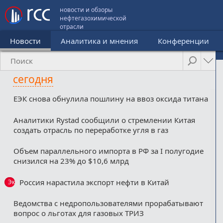
новости и обзоры
нефтегазохимической
отрасли
Новости
Аналитика и мнения
Конференции
сегодня
ЕЭК снова обнулила пошлину на ввоз оксида титана
Аналитики Rystad сообщили о стремлении Китая
создать отрасль по переработке угля в газ
Объем параллельного импорта в РФ за I полугодие
снизился на 23% до $10,6 млрд
Россия нарастила экспорт нефти в Китай
Эксклюзив
Ведомства с недропользователями прорабатывают
вопрос о льготах для газовых ТРИЗ