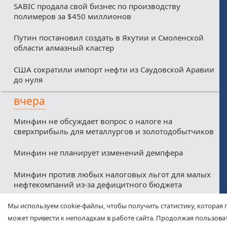
SABIC продала свой бизнес по производству
полимеров за $450 миллионов
Путин постановил создать в Якутии и Смоленской
области алмазный кластер
США сократили импорт нефти из Саудовской Аравии
до нуля
вчера
Минфин не обсуждает вопрос о налоге на
сверхприбыль для металлургов и золотодобытчиков
Минфин не планирует изменений демпфера
Минфин против любых налоговых льгот для малых
нефтекомпаний из-за дефицитного бюджета
Соглашение о свободной торговле между ЕАЭС и
Мы используем cookie-файлы, чтобы получить статистику, которая 
ОАЭ вступит в силу с 6 октября
может привести к неполадкам в работе сайта. Продолжая пользоват