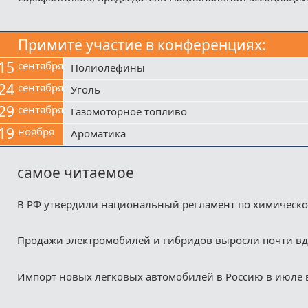
Примите участие в конференциях:
15
сентября
Полиолефины
24
сентября
Уголь
29
сентября
Газомоторное топливо
19
ноября
Ароматика
самое читаемое
В РФ утвердили национальный регламент по химическ
Продажи электромобилей и гибридов выросли почти в
Импорт новых легковых автомобилей в Россию в июле 