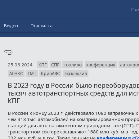
По
Видео
Подписка
25.06.2024
КПГ
СПГ
топливо
конференция
автопро
АГНКС
ГМТ
КриоАЗС
эксклюзив
В 2023 году в России было переоборудов
тысяч автотранспортных средств для и
КПГ
В России к концу 2023 г. действовало 1080 заправочных
чем 318 тыс. автомобилей на компримированном природ
станций для авто на сжиженном природном газе (СПГ). 
транспортном секторе составляют 1680 млн куб. м в год,
202 млн куб. м в год. Такие данные на
конференции «Г