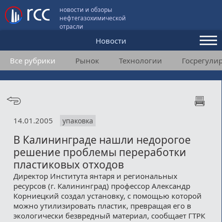
новости и обзоры
нефтегазохимической
отрасли
Новости
Все рубрики
Рынок
Технологии
Госрегули
Аналитика и мнения
Конференции
Видео
14.01.2005
упаковка
Подписка
В Калининграде нашли недорогое
решение проблемы переработки
Пользовательское соглашение
пластиковых отходов
Директор Института янтаря и региональных
Медиакит
ресурсов (г. Калининград) профессор Александр
Корниецкий создал установку, с помощью которой
Контакты
можно утилизировать пластик, превращая его в
экологически безвредный материал, сообщает ГТРК