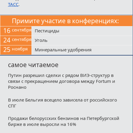
ТАСС
.
Примите участие в конференциях:
16
сентября
Пестициды
24
сентября
Уголь
25
ноября
Минеральные удобрения
самое читаемое
Путин разрешил сделки с рядом ВИЭ-структур в
связи с прекращением договора между Fortum и
Роснано
В июле Бельгия всецело зависела от российского
СПГ
Продажи белорусских бензинов на Петербургской
бирже в июле выросли на 16%