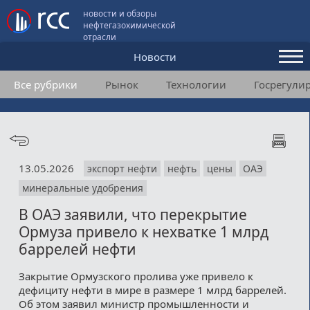
новости и обзоры
нефтегазохимической
отрасли
Новости
Все рубрики
Рынок
Технологии
Госрегули
Аналитика и мнения
Конференции
Видео
13.05.2026
экспорт нефти
нефть
цены
ОАЭ
Подписка
минеральные удобрения
В ОАЭ заявили, что перекрытие
Пользовательское соглашение
Ормуза привело к нехватке 1 млрд
баррелей нефти
Медиакит
Закрытие Ормузского пролива уже привело к
Контакты
дефициту нефти в мире в размере 1 млрд баррелей.
Об этом заявил министр промышленности и