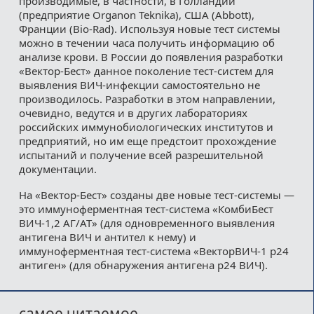
производимые, в частности, в Голландии
(предприятие Organon Teknika), США (Abbott),
Франции (Bio-Rad). Используя новые тест системы
можно в течении часа получить информацию об
анализе крови. В России до появления разработки
«Вектор-Бест» данное поколение тест-систем для
выявления ВИЧ-инфекции самостоятельно не
производилось. Разработки в этом направлении,
очевидно, ведутся и в других лабораториях
российских иммунобиологических институтов и
предприятий, но им еще предстоит прохождение
испытаний и получение всей разрешительной
документации.
На «Вектор-Бест» созданы две новые тест-системы —
это иммуноферментная тест-система «КомбиБест
ВИЧ-1,2 АГ/АТ» (для одновременного выявления
антигена ВИЧ и антител к нему) и
иммуноферментная тест-система «ВекторВИЧ-1 р24
антиген» (для обнаружения антигена р24 ВИЧ).
самое читаемое