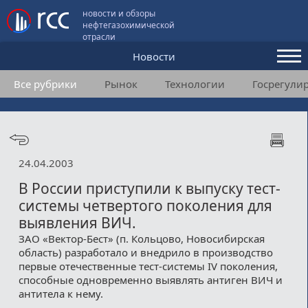
новости и обзоры
нефтегазохимической
отрасли
Новости
Все рубрики
Рынок
Технологии
Госрегули
Аналитика и мнения
Конференции
Видео
24.04.2003
Подписка
В России приступили к выпуску тест-
системы четвертого поколения для
выявления ВИЧ.
Пользовательское соглашение
ЗАО «Вектор-Бест» (п. Кольцово, Новосибирская
область) разработало и внедрило в производство
Медиакит
первые отечественные тест-системы IV поколения,
способные одновременно выявлять антиген ВИЧ и
Контакты
антитела к нему.