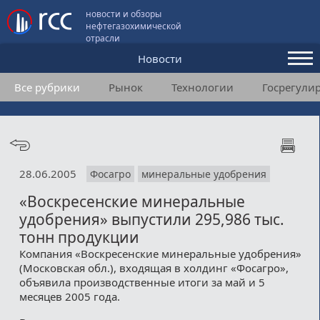
новости и обзоры
нефтегазохимической
отрасли
Новости
Все рубрики
Рынок
Технологии
Госрегули
Аналитика и мнения
Конференции
Видео
28.06.2005
Фосагро
минеральные удобрения
Подписка
«Воскресенские минеральные
удобрения» выпустили 295,986 тыс.
Пользовательское соглашение
тонн продукции
Компания «Воскресенские минеральные удобрения»
Медиакит
(Московская обл.), входящая в холдинг «Фосагро»,
объявила производственные итоги за май и 5
Контакты
месяцев 2005 года.