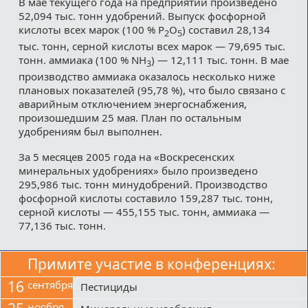
В мае текущего года на предприятии произведено
52,094 тыс. тонн удобрений. Выпуск фосфорной
кислоты всех марок (100 % Р
О
) составил 28,134
2
5
тыс. тонн, серной кислоты всех марок — 79,695 тыс.
тонн. аммиака (100 % NH
) — 12,111 тыс. тонн. В мае
3
производство аммиака оказалось несколько ниже
плановых показателей (95,78 %), что было связано с
аварийным отключением энергоснабжения,
произошедшим 25 мая. План по остальным
удобрениям был выполнен.
За 5 месяцев 2005 года на «Воскресенских
минеральных удобрениях» было произведено
295,986 тыс. тонн минудобрений. Производство
фосфорной кислоты составило 159,287 тыс. тонн,
серной кислоты — 455,155 тыс. тонн, аммиака —
77,136 тыс. тонн.
Примите участие в конференциях:
16
сентября
Пестициды
ноября