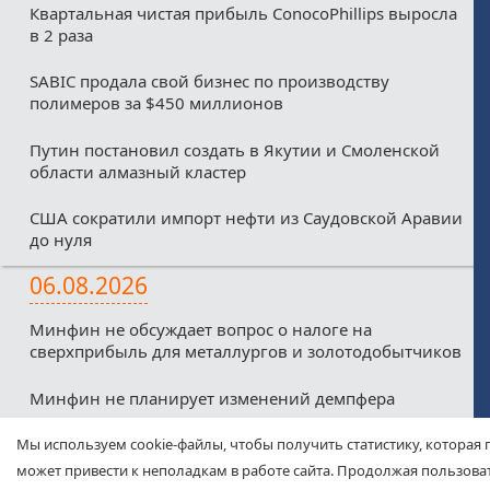
Квартальная чистая прибыль ConocoPhillips выросла
в 2 раза
SABIC продала свой бизнес по производству
полимеров за $450 миллионов
Путин постановил создать в Якутии и Смоленской
области алмазный кластер
США сократили импорт нефти из Саудовской Аравии
до нуля
06.08.2026
Минфин не обсуждает вопрос о налоге на
сверхприбыль для металлургов и золотодобытчиков
Минфин не планирует изменений демпфера
Минфин против любых налоговых льгот для малых
Мы используем cookie-файлы, чтобы получить статистику, которая 
нефтекомпаний из-за дефицитного бюджета
может привести к неполадкам в работе сайта. Продолжая пользоват