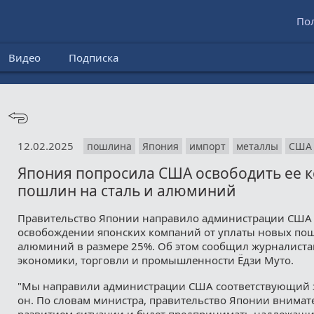
По
Видео
Подписка
12.02.2025
пошлина
Япония
импорт
металлы
США
Япония попросила США освободить ее 
пошлин на сталь и алюминий
Правительство Японии направило администрации США 
освобождении японских компаний от уплаты новых пош
алюминий в размере 25%. Об этом сообщил журналист
экономики, торговли и промышленности Ёдзи Муто.
"Мы направили администрации США соответствующий за
он. По словам министра, правительство Японии внимат
развитием ситуации и будет предпринимать надлежащие