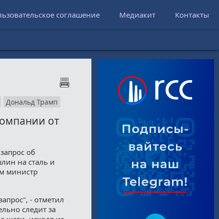
льзовательское соглашение
Медиакит
Контакты
Дональд Трамп
компании от
запрос об
лин на сталь и
ам министр
прос", - отметил
ельно следит за
 шаги, исходя из