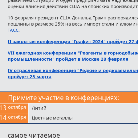
оценки влияния действий США на японских производит
10 февраля президент США Дональд Трамп распорядился
пошлины в размере 25% на весь импорт стали и алюми
ТАСС
.
II закрытая конференция "Графит 2024" пройдет 27 
VII ежегодная конференция "Реагенты в горнодобы
промышленности" пройдет в Москве 28 февраля
IV отраслевая конференция "Редкие и редкоземель
пройдет 25 марта
Примите участие в конференциях:
13
октября
Литий
14
октября
Цветные металлы
самое читаемое