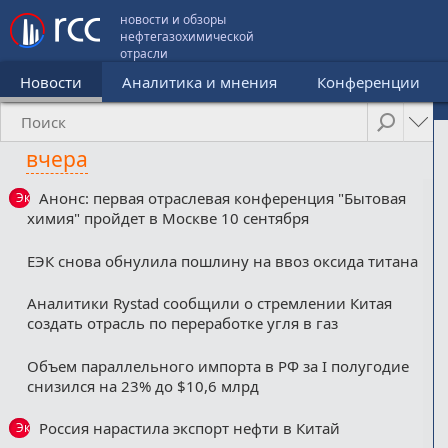
новости и обзоры
нефтегазохимической
отрасли
Новости
Аналитика и мнения
Конференции
вчера
Анонс: первая отраслевая конференция "Бытовая
Эксклюзив
химия" пройдет в Москве 10 сентября
ЕЭК снова обнулила пошлину на ввоз оксида титана
Аналитики Rystad сообщили о стремлении Китая
создать отрасль по переработке угля в газ
Объем параллельного импорта в РФ за I полугодие
снизился на 23% до $10,6 млрд
Россия нарастила экспорт нефти в Китай
Эксклюзив