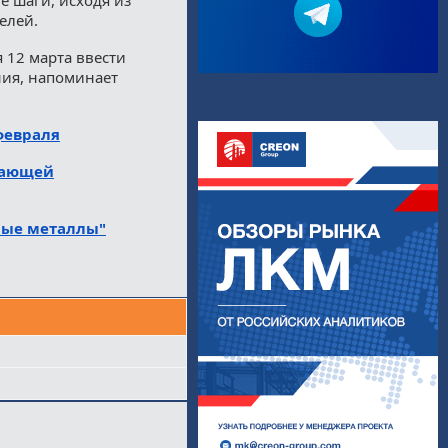
елей.
 12 марта ввести
ния, напоминает
февраля
вающей
ные металлы"