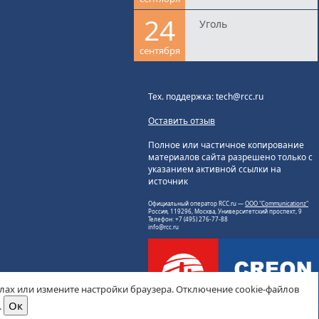
24
Уголь
сентября
Тех. поддержка: tech@rcc.ru
Оставить отзыв
Полное или частичное копирование
материалов сайта разрешено только с
указанием активной ссылки на
источник
Официальный оператор RCC.ru —
ООО "Communicationz"
Россия, 119296, Москва, Университетский проспект, 9
Телефон: +7 (495) 276-77-88
info@rcc.ru
йлах или измените настройки браузера. Отключение cookie-файлов
.