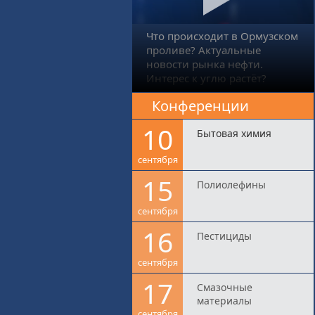
Что происходит в Ормузском
проливе? Актуальные
новости рынка нефти.
Интерес к углю растёт?
Конференции
10
Бытовая химия
сентября
15
Полиолефины
сентября
16
Пестициды
сентября
17
Смазочные
материалы
сентября