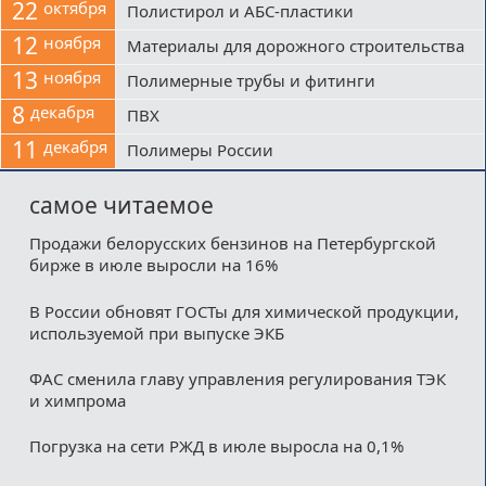
22
октября
Полистирол и АБС-пластики
12
ноября
Материалы для дорожного строительства
13
ноября
Полимерные трубы и фитинги
8
декабря
ПВХ
11
декабря
Полимеры России
самое читаемое
Продажи белорусских бензинов на Петербургской
бирже в июле выросли на 16%
В России обновят ГОСТы для химической продукции,
используемой при выпуске ЭКБ
ФАС сменила главу управления регулирования ТЭК
и химпрома
Погрузка на сети РЖД в июле выросла на 0,1%