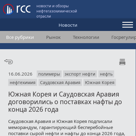
новости и обзоры
нефтегазохимической
отрасли
Новости
Все рубрики
Рынок
Технологии
Госрегули
Аналитика и мнения
Конференции
Видео
16.06.2026
полимеры
экспорт нефти
нефть
Подписка
нефтехимия
Саудовская Аравия
Южная Корея
Южная Корея и Саудовская Аравия
Пользовательское соглашение
договорились о поставках нафты до
конца 2026 года
Медиакит
Саудовская Аравия и Южная Корея подписали
Контакты
меморандум, гарантирующий бесперебойные
поставки сырой нефти и нафты до конца 2026 года,