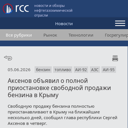
новости и обзоры
нефтегазохимической
отрасли
Новости
Все рубрики
Рынок
Технологии
Госрегули
Аналитика и мнения
Конференции
Видео
05.06.2026
бензин
топливо
АИ-92
АЗС
АИ-95
Подписка
Аксенов объявил о полной
приостановке свободной продажи
Пользовательское соглашение
бензина в Крыму
Медиакит
Свободную продажу бензина полностью
приостанавливают в Крыму на ближайшие
Контакты
несколько дней, сообщил глава республики Сергей
Аксенов в четверг.