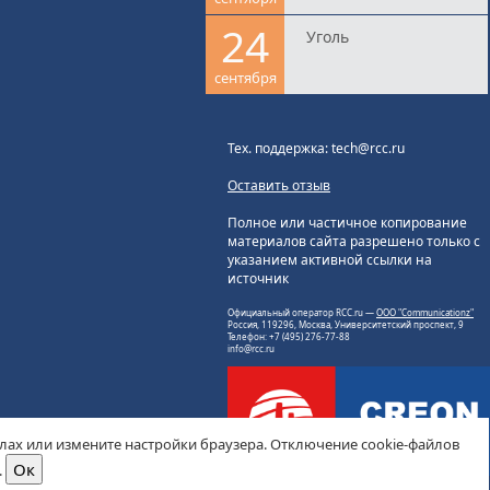
24
Уголь
сентября
Тех. поддержка: tech@rcc.ru
Оставить отзыв
Полное или частичное копирование
материалов сайта разрешено только с
указанием активной ссылки на
источник
Официальный оператор RCC.ru —
ООО "Communicationz"
Россия, 119296, Москва, Университетский проспект, 9
Телефон: +7 (495) 276-77-88
info@rcc.ru
йлах или измените настройки браузера. Отключение cookie-файлов
.