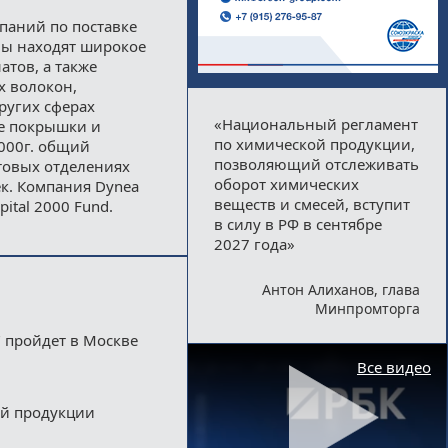
паний по поставке
ы находят широкое
тов, а также
х волокон,
ругих сферах
«Национальный регламент
же покрышки и
по химической продукции,
000г. общий
позволяющий отслеживать
ктовых отделениях
оборот химических
ек. Компания Dynea
веществ и смесей, вступит
pital 2000 Fund.
в силу в РФ в сентябре
2027 года»
Антон Алиханов, глава
Минпромторга
 пройдет в Москве
Все видео
ой продукции