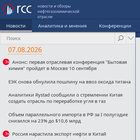
новости и обзоры
нефтегазохимической
отрасли
Новости
Аналитика и мнения
Конференции
07.08.2026
Анонс: первая отраслевая конференция "Бытовая
Эксклюзив
химия" пройдет в Москве 10 сентября
ЕЭК снова обнулила пошлину на ввоз оксида титана
Аналитики Rystad сообщили о стремлении Китая
создать отрасль по переработке угля в газ
Объем параллельного импорта в РФ за I полугодие
снизился на 23% до $10,6 млрд
Россия нарастила экспорт нефти в Китай
Эксклюзив