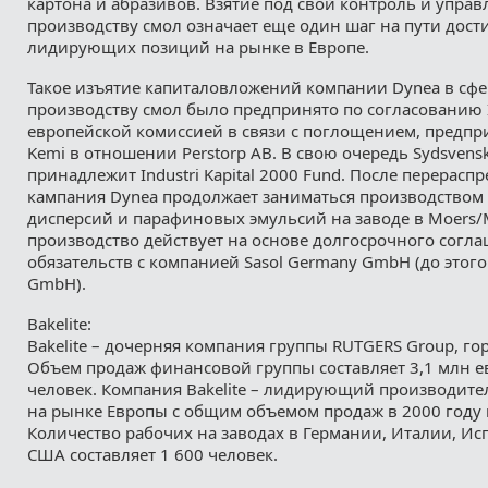
картона и абразивов. Взятие под свой контроль и управ
производству смол означает еще один шаг на пути дос
лидирующих позиций на рынке в Европе.
Такое изъятие капиталовложений компании Dynea в сфе
производству смол было предпринято по согласованию Ind
европейской комиссией в связи с поглощением, предпр
Kemi в отношении Perstorp AB. В свою очередь Sydsvens
принадлежит Industri Kapital 2000 Fund. После перерасп
кампания Dynea продолжает заниматься производство
дисперсий и парафиновых эмульсий на заводе в Moers/M
производство действует на основе долгосрочного согла
обязательств с компанией Sasol Germany GmbH (до этого
GmbH).
Bakelite:
Bakelite – дочерняя компания группы RUTGERS Group, гор
Объем продаж финансовой группы составляет 3,1 млн ев
человек. Компания Bakelite – лидирующий производит
на рынке Европы с общим объемом продаж в 2000 году 
Количество рабочих на заводах в Германии, Италии, И
США составляет 1 600 человек.