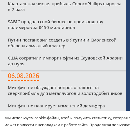
Квартальная чистая прибыль ConocoPhillips выросла
в 2 раза
SABIC продала свой бизнес по производству
полимеров за $450 миллионов
Путин постановил создать в Якутии и Смоленской
области алмазный кластер
США сократили импорт нефти из Саудовской Аравии
до нуля
06.08.2026
Минфин не обсуждает вопрос о налоге на
сверхприбыль для металлургов и золотодобытчиков
Минфин не планирует изменений демпфера
Минфин против любых налоговых льгот для малых
Мы используем cookie-файлы, чтобы получить статистику, которая 
нефтекомпаний из-за дефицитного бюджета
может привести к неполадкам в работе сайта. Продолжая пользоват