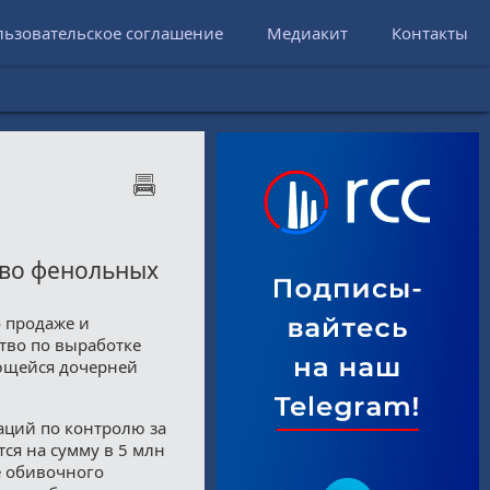
льзовательское соглашение
Медиакит
Контакты
тво фенольных
о продаже и
ство по выработке
ющейся дочерней
аций по контролю за
ся на сумму в 5 млн
е обивочного