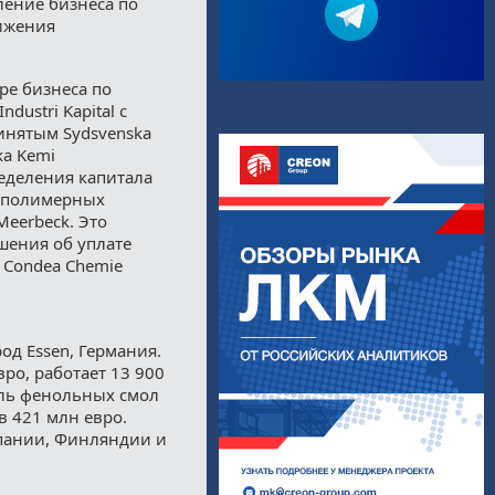
ление бизнеса по
тижения
ре бизнеса по
ustri Kapital с
инятым Sydsvenska
ka Kemi
ределения капитала
м полимерных
eerbeck. Это
шения об уплате
 Condea Chemie
од Essen, Германия.
ро, работает 13 900
ель фенольных смол
в 421 млн евро.
спании, Финляндии и