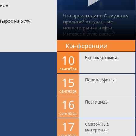
двое
Что происходит в Ормузском
вырос на 57%
проливе? Актуальные
новости рынка нефти.
Интерес к углю растёт?
Конференции
10
Бытовая химия
сентября
15
Полиолефины
сентября
16
Пестициды
сентября
17
Смазочные
материалы
сентября