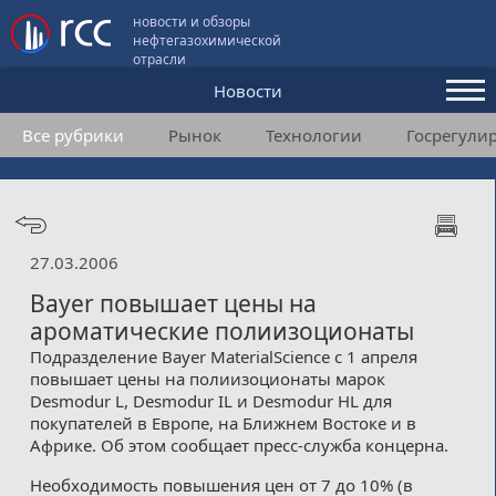
новости и обзоры
нефтегазохимической
отрасли
Новости
Все рубрики
Рынок
Технологии
Госрегули
Аналитика и мнения
Конференции
Видео
27.03.2006
Подписка
Bayer повышает цены на
ароматические полиизоционаты
Подразделение Bayer MaterialScience с 1 апреля
Пользовательское соглашение
повышает цены на полиизоционаты марок
Desmodur L, Desmodur IL и Desmodur HL для
Медиакит
покупателей в Европе, на Ближнем Востоке и в
Африке. Об этом сообщает пресс-служба концерна.
Контакты
Необходимость повышения цен от 7 до 10% (в