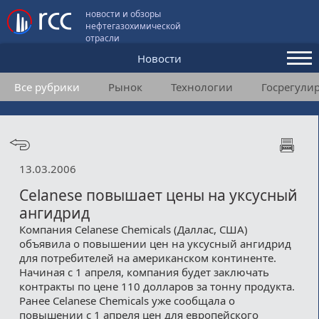
новости и обзоры
нефтегазохимической
отрасли
Новости
Все рубрики
Рынок
Технологии
Госрегули
Аналитика и мнения
Конференции
Видео
13.03.2006
Подписка
Celanese повышает цены на уксусный
ангидрид
Компания Celanese Chemicals (Даллас, США)
Пользовательское соглашение
объявила о повышении цен на уксусный ангидрид
для потребителей на американском континенте.
Медиакит
Начиная с 1 апреля, компания будет заключать
контракты по цене 110 долларов за тонну продукта.
Контакты
Ранее Celanese Chemicals уже сообщала о
повышении с 1 апреля цен для европейского